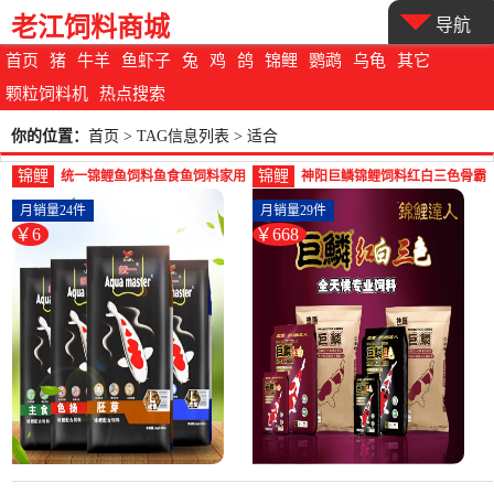
老江饲料商城
导航
首页
猪
牛羊
鱼虾子
兔
鸡
鸽
锦鲤
鹦鹉
乌龟
其它
颗粒饲料机
热点搜索
你的位置：
首页
> TAG信息列表 > 适合
锦鲤
锦鲤
统一锦鲤鱼饲料鱼食鱼饲料家用
神阳巨鳞锦鲤饲料红白三色骨霸
专用金鱼鱼饲料鱼粮增体-锦鲤
增色增体鱼食比赛级专业-锦鲤
月销量24件
月销量29件
饲料(大禹宠物用品专营店仅售
饲料(神阳旗舰店仅售668元)
￥6
￥668
5.9元)