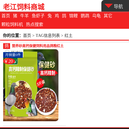
老江饲料商城
导航
首页
猪
牛羊
鱼虾子
兔
鸡
鸽
锦鲤
鹦鹉
乌龟
其它
颗粒饲料机
热点搜索
你的位置：
首页
> TAG信息列表 > 红土
鸽
营养砂高钙保健饲料用品鸽粮红土
鸟食信鸽补用鸟钙鸽子-鸽饲料(拼
月销量0件
凑旗舰店仅售19.98元)
￥20