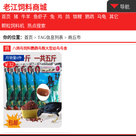
老江饲料商城
导航
首页
猪
牛羊
鱼虾子
兔
鸡
鸽
锦鲤
鹦鹉
乌龟
其它
颗粒饲料机
热点搜索
你的位置：
首页
> TAG信息列表 > 商丘市
鸽
八鸽鸟饲料鹦鹉鸟粮大型幼鸟鸟食
通用鸟饲料鸟类营养适-鸽饲料(蕴
月销量0件
橙汇家居专营店仅售31.85元)
￥32