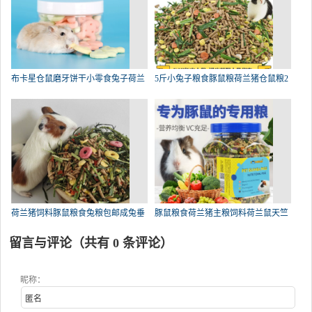
布卡星仓鼠磨牙饼干小零食兔子荷兰
5斤小兔子粮食豚鼠粮荷兰猪仓鼠粮2
荷兰猪饲料豚鼠粮食兔粮包邮成兔垂
豚鼠粮食荷兰猪主粮饲料荷兰鼠天竺
留言与评论（共有
0
条评论）
昵称：