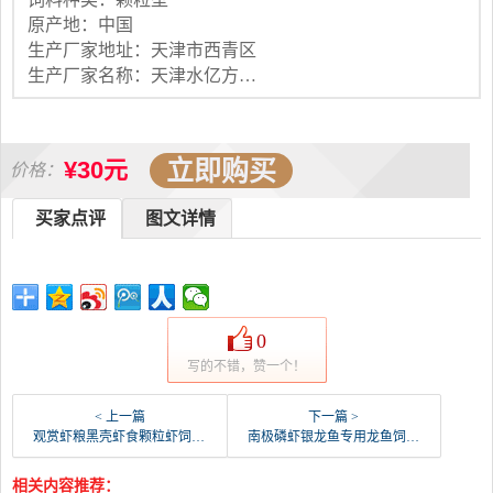
原产地：中国
生产厂家地址：天津市西青区
生产厂家名称：天津水亿方宠物用品有限公司
立即购买
¥30元
价格：
买家点评
图文详情
0
写的不错，赞一个！
< 上一篇
下一篇 >
观赏虾粮黑壳虾食颗粒虾饲料高蛋白鳌虾粮小型虾饲料高-虾饲料(宠小件旗舰店仅售10.68元)
南极磷虾银龙鱼专用龙鱼饲料血鹦鹉罗汉发财鱼食虾干乌-虾饲料(果登喜旗舰店仅售9.12元)
相关内容推荐：