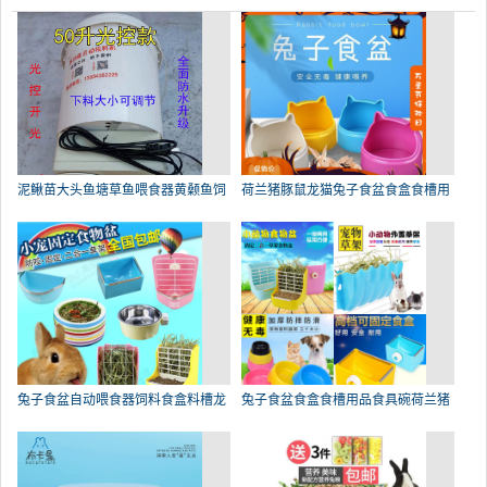
泥鳅苗大头鱼塘草鱼喂食器黄颡鱼饲
荷兰猪豚鼠龙猫兔子食盆食盒食槽用
兔子食盆自动喂食器饲料食盒料槽龙
兔子食盆食盒食槽用品食具碗荷兰猪