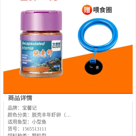
商品详情
品牌：宝馨记
颜色分类：脱壳丰年虾卵（约40g）送喂食圈 金装脱壳丰年虾卵60g送喂食圈 脱壳丰年虾卵80g喂食圈+喂食勺 脱壳丰年虾卵160g喂食圈+喂食勺
适用鱼型：小型鱼
货号：1565513111
饲料种类：颗粒型