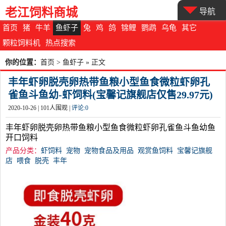
老江饲料商城
导航
首页
猪
牛羊
鱼虾子
兔
鸡
鸽
锦鲤
鹦鹉
乌龟
其它
颗粒饲料机
热点搜索
你的位置：
首页
>
鱼虾子
» 正文
丰年虾卵脱壳卵热带鱼粮小型鱼食微粒虾卵孔
雀鱼斗鱼幼-虾饲料(宝馨记旗舰店仅售29.97元)
2020-10-26 |
101
人围观 |
评论:
0
丰年虾卵脱壳卵热带鱼粮小型鱼食微粒虾卵孔雀鱼斗鱼幼鱼
开口饲料
产品分类：
虾饲料
宠物
宠物食品及用品
观赏鱼饲料
宝馨记旗舰
店
喂食
脱壳
丰年