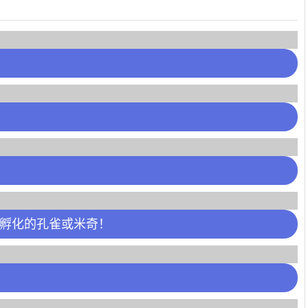
刚孵化的孔雀或米奇！