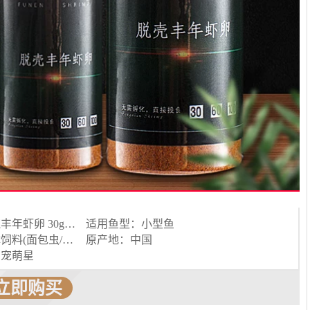
颜色分类：脱壳丰年虾卵 30g 脱壳丰年虾卵 60g 脱壳丰年虾卵 100g
适用鱼型：小型鱼
饲料种类：活体饲料(面包虫/大麦虫等)
原产地：中国
：宠萌星
立即购买