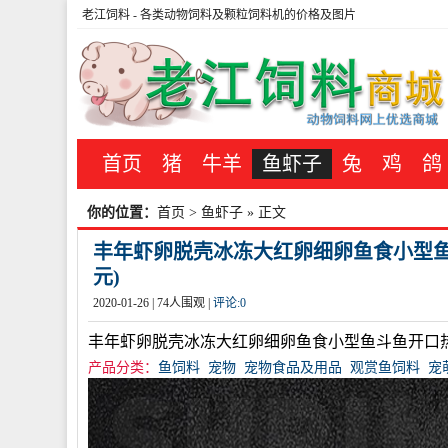
老江饲料
- 各类动物饲料及颗粒饲料机的价格及图片
首页
猪
牛羊
鱼虾子
兔
鸡
鸽
你的位置：
首页
>
鱼虾子
» 正文
丰年虾卵脱壳冰冻大红卵细卵鱼食小型鱼斗
元)
2020-01-26 |
74
人围观 |
评论:
0
丰年虾卵脱壳冰冻大红卵细卵鱼食小型鱼斗鱼开口
产品分类：
鱼饲料
宠物
宠物食品及用品
观赏鱼饲料
宠