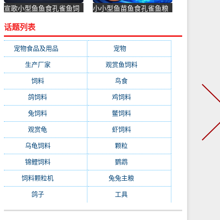
宣歌小型鱼鱼食孔雀鱼饲
小小型鱼苗鱼食孔雀鱼粮
料专用红绿灯小颗粒鱼粮
饲料鱼虾卵丰年好开口幼
话题列表
热带鱼-鱼饲料(宣歌旗舰
鱼孵化-虾饲料(毅邦旗舰
店仅售15.9元)
店仅售13.69元)
宠物食品及用品
(1231)
宠物
(1231)
生产厂家
(522)
观赏鱼饲料
(358)
饲料
(281)
鸟食
(279)
鸽饲料
(162)
鸡饲料
(158)
兔饲料
(153)
鳖饲料
(153)
观赏龟
(153)
虾饲料
(146)
乌龟饲料
(143)
颗粒
(140)
锦鲤饲料
(132)
鹦鹉
(129)
饲料颗粒机
(118)
兔兔主粮
(111)
鸽子
(108)
工具
(103)