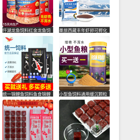
仟湖龙鱼饲料红金龙鱼饲
墨旅西藏丰年虾卵可孵化
料专用鱼食银龙鱼饲料活
大红新卵观赏鱼饲料七彩
体热带-虾饲料(毅邦旗舰
神仙鱼-虾饲料(墨旅旗舰
店仅售32.9元)
店仅售17元)
统一锦鲤鱼饲料鱼食锦鲤
小型鱼饲料通用缓沉颗粒
鱼饲料黑统一金鱼鱼食鱼
观赏热带鱼食孔雀鱼粮红
粮鲤鱼-鱼饲料(大禹宠物
绿灯金-鱼饲料(乐享一宠
用品专营店仅售9.9元)
旗舰店仅售9.9元)