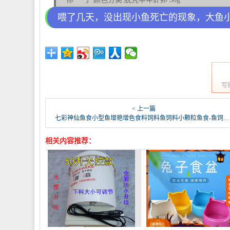
喂了几天，没出现小鱼死亡的现象，大鱼
写
< 上一篇
七彩神仙鱼食小型鱼增艳增色食料饲料鱼饲料小颗粒鱼食-鱼饲料(乐享一宠旗舰店仅售25元)
相关内容推荐：