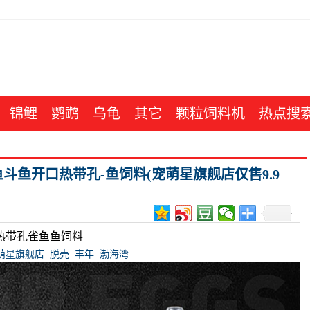
锦鲤
鹦鹉
乌龟
其它
颗粒饲料机
热点搜
鱼开口热带孔-鱼饲料(宠萌星旗舰店仅售9.9
热带孔雀鱼鱼饲料
萌星旗舰店
脱壳
丰年
渤海湾