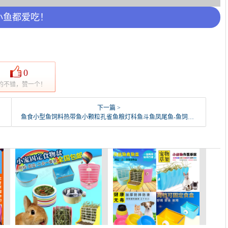
小鱼都爱吃！
0
的不错，赞一个！
下一篇 >
鱼食小型鱼饲料热带鱼小颗粒孔雀鱼粮灯科鱼斗鱼凤尾鱼-鱼饲料(大家洼旗舰店仅售6.9元)