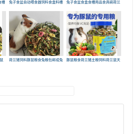
食槽
兔子食盆自动喂食器饲料食盒料槽
兔子食盆食盒食槽用品食具碗荷兰
龙
猪
鼠
荷兰猪饲料豚鼠粮食兔粮包邮成兔
豚鼠粮食荷兰猪主粮饲料荷兰鼠天
垂
竺