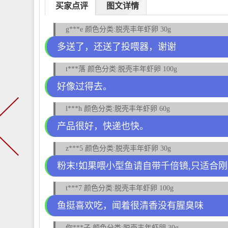
买家点评
图文详情
g***e 颜色分类:脱壳丰年虾卵 30g
多送了，还送了投喂器，谢谢
t***落 颜色分类:脱壳丰年虾卵 100g
好像过得去。
l***h 颜色分类:脱壳丰年虾卵 60g
产品很好，快递也快。
z***5 颜色分类:脱壳丰年虾卵 30g
粉末!如果喂小型鱼请自带千倍镜,只适合
t***7 颜色分类:脱壳丰年虾卵 100g
鱼挺喜欢吃，闻着很清香没有腥臭味
你***子 颜色分类:脱壳丰年虾卵 30g