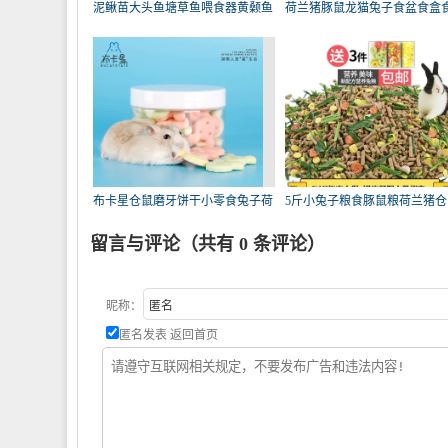
泥鳅苗大头鱼塘草鱼喂食器黄颡鱼
荷兰猪豚鼠龙猫兔子食盆食盒
饲
用
布卡星仓鼠磨牙饼干小零食兔子荷
5斤小兔子粮食豚鼠粮荷兰猪仓
兰
粮2
留言与评论（共有
0
条评论）
昵称：
匿名发表
返回首页