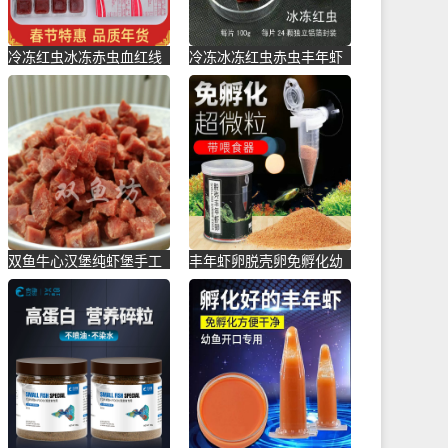
冷冻红虫冰冻赤虫血红线
冷冻冰冻红虫赤虫丰年虾
虫丰年虾牛心汉堡罗汉七
牛心汉堡罗汉金鱼活体鱼
彩龙鱼-虾饲料(励冠家居
食粮龟-虾饲料(凯希慕旗
专营店仅售23.67元)
舰店仅售18.9元)
双鱼牛心汉堡纯虾堡手工
丰年虾卵脱壳卵免孵化幼
制作七彩神仙罗汉埃及鱼
鱼小型鱼开口孔雀鱼饲料
食饲料-虾饲料(九形匠旗
鱼食大-虾饲料(凯希慕旗
舰店仅售20.95元)
舰店仅售15.32元)