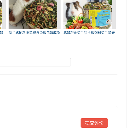
鼠
荷兰猪饲料豚鼠粮食兔粮包邮成兔
豚鼠粮食荷兰猪主粮饲料荷兰鼠天
垂
竺