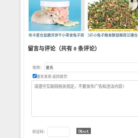
布卡星仓鼠磨牙饼干小零食兔子荷
5斤小兔子粮食豚鼠粮荷兰猪仓
兰
粮2
留言与评论（共有
0
条评论）
昵称：
匿名发表
返回首页
验证码：