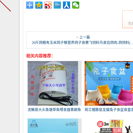
写
< 上一篇
20斤鸽粮有玉米鸽子粮营养鸽子食赛飞饲料鸟食信鸽肉-鸽饲料(载载家居专营店仅售57.34元)
相关内容推荐：
泥鳅苗大头鱼塘草鱼喂食器黄颡鱼
荷兰猪豚鼠龙猫兔子食盆食盒
饲
用