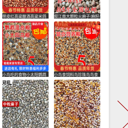
带皮红高粱酿酒高粱米鸽
叙江南大颗粒火麻子/麻籽/
粮鸽子斑鸪鹦鹉仓鼠饲料
火麻仁鹦鹉鸟粮饲料仓鼠
鸟粮食-鸽饲料(励冠家居
松-鸽饲料(叙江南旗舰店
专营店仅售11.7元)
仅售35.76元)
小鸟吃的食物小太阳鹦鹉
小鸟食饲料鸟珍珠鸟鸟食
饲料鹧鸪鸟鸟粮鸽子食观
吃的食物食料金丝雀鸟鸽
赏鸽鸟-鸽饲料(载载家居
子食小-鸽饲料(励冠家居
专营店仅售15.01元)
专营店仅售17.82元)