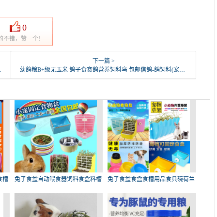
0
的不错，赞一个！
下一篇 >
幼鸽粮B+级无玉米 鸽子食赛鸽营养饲料鸟 包邮信鸽-鸽饲料(宠小件旗舰店仅售21.6元)
食槽
兔子食盆自动喂食器饲料食盒料槽
兔子食盆食盒食槽用品食具碗荷兰
龙
猪