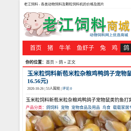
老江饲料
- 各类动物饲料及颗粒饲料机的价格及图片
首页
猪
牛羊
鱼虾子
兔
鸡
鸽
你的位置：
首页
>
鸽
» 正文
玉米粒饲料新苞米粒杂粮鸡鸭鸽子宠物鼠
16.56元)
2020-10-26 |
53
人围观 |
评论:
0
玉米粒饲料新苞米粒杂粮鸡鸭鸽子宠物鼠类钓鱼打窝
产品分类：
鸽饲料
宠物
宠物食品及用品
鸟食
载载家居