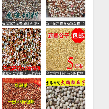
赛鸽鸽粮魔鬼饲料诱引归
鸽子饲料粮食幼鸽鸽粮 10
巢信鸽鸽粮训放用比赛鸽
斤 鸽粮10斤 鸽食鸽粮-鸽
高能量-鸽饲料(蓝朋友旗
饲料(拼凑旗舰店仅售
舰店仅售43.2元)
35.34元)
枭龙A1幼鸽粮 无玉米鸽子
乌食鸟饲料小鸟吃的食物
粮 信鸽子饲料 50斤装-鸽
麻雀鸟食小鹦鹉鸽子颗粒
饲料(冲刺凯杰五金专营店
201-鸽饲料(蕴橙汇家居专
仅售171.72元)
营店仅售19.4元)