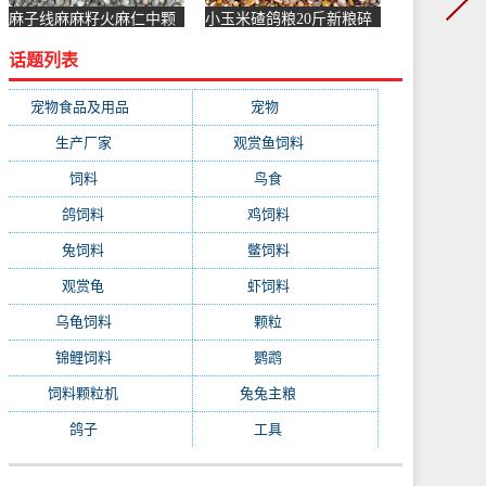
麻子线麻麻籽火麻仁中颗
小玉米碴鸽粮20斤新粮碎
粒鹦鹉鸟食鸟粮饲料仓鼠
玉米幼鸽赛信观赏肉鸽子
话题列表
粮鸽子-鸽饲料(励冠家居
粮食-鸽饲料(果登喜旗舰
专营店仅售15.66元)
店仅售62.85元)
宠物食品及用品
(1231)
宠物
(1231)
生产厂家
(522)
观赏鱼饲料
(358)
饲料
(281)
鸟食
(279)
鸽饲料
(162)
鸡饲料
(158)
兔饲料
(153)
鳖饲料
(153)
观赏龟
(153)
虾饲料
(146)
乌龟饲料
(143)
颗粒
(140)
锦鲤饲料
(132)
鹦鹉
(129)
饲料颗粒机
(118)
兔兔主粮
(111)
鸽子
(108)
工具
(103)