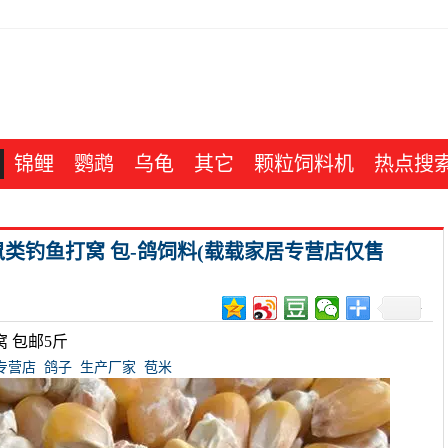
锦鲤
鹦鹉
乌龟
其它
颗粒饲料机
热点搜
类钓鱼打窝 包-鸽饲料(载载家居专营店仅售
 包邮5斤
专营店
鸽子
生产厂家
苞米