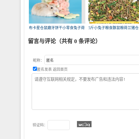
布卡星仓鼠磨牙饼干小零食兔子荷
5斤小兔子粮食豚鼠粮荷兰猪仓
兰
粮2
留言与评论（共有
0
条评论）
昵称：
匿名发表
返回首页
验证码：