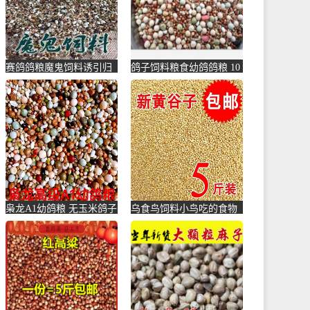
赛鸽鸽粮魔鬼饲料诱引归
鸽子饲料粮食幼鸽鸽粮 10
巢信鸽鸽粮训放用比赛鸽
斤 鸽粮10斤 鸽食鸽粮-鸽
高能量-鸽饲料(蓝朋友旗
饲料(拼凑旗舰店仅售
舰店仅售43.2元)
35.34元)
枭龙A1幼鸽粮 无玉米鸽子
乌食鸟饲料小鸟吃的食物
粮 信鸽子饲料 50斤装-鸽
麻雀鸟食小鹦鹉鸽子颗粒
饲料(冲刺凯杰五金专营店
201-鸽饲料(蕴橙汇家居专
仅售171.72元)
营店仅售19.4元)