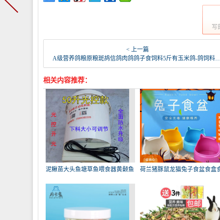
写
< 上一篇
A级营养鸽粮原粮斑鸪信鸽肉鸽鸽子食饲料5斤有玉米鸽-鸽饲料(载载家居专营店仅售13.85元)
相关内容推荐：
泥鳅苗大头鱼塘草鱼喂食器黄颡鱼
荷兰猪豚鼠龙猫兔子食盆食盒
饲
用