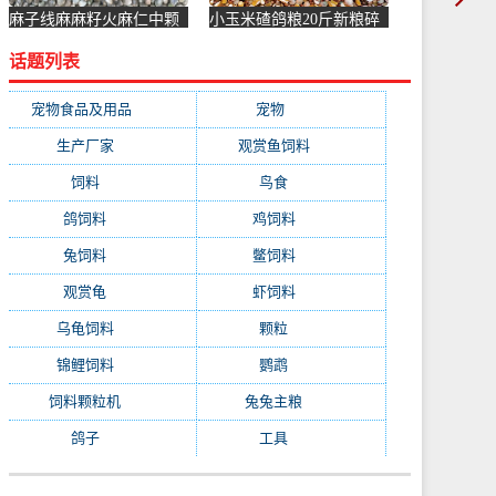
麻子线麻麻籽火麻仁中颗
小玉米碴鸽粮20斤新粮碎
粒鹦鹉鸟食鸟粮饲料仓鼠
玉米幼鸽赛信观赏肉鸽子
话题列表
粮鸽子-鸽饲料(励冠家居
粮食-鸽饲料(果登喜旗舰
专营店仅售15.66元)
店仅售62.85元)
宠物食品及用品
(1231)
宠物
(1231)
生产厂家
(522)
观赏鱼饲料
(358)
饲料
(281)
鸟食
(279)
鸽饲料
(162)
鸡饲料
(158)
兔饲料
(153)
鳖饲料
(153)
观赏龟
(153)
虾饲料
(146)
乌龟饲料
(143)
颗粒
(140)
锦鲤饲料
(132)
鹦鹉
(129)
饲料颗粒机
(118)
兔兔主粮
(111)
鸽子
(108)
工具
(103)