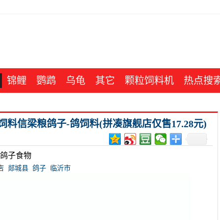
锦鲤
鹦鹉
乌龟
其它
颗粒饲料机
热点搜
信梁粮鸽子-鸽饲料(拼凑旗舰店仅售17.28元)
粮鸽子食物
店
郯城县
鸽子
临沂市