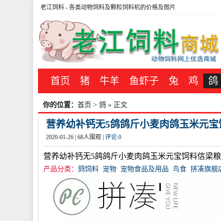
老江饲料
- 各类动物饲料及颗粒饲料机的价格及图片
首页
猪
牛羊
鱼虾子
兔
鸡
鸽
你的位置：
首页
>
鸽
» 正文
营养幼补钙无5鸽鸽斤小麦肉鸽玉米元宝饲料
2020-01-26 |
68
人围观 |
评论:
0
营养幼补钙无5鸽鸽斤小麦肉鸽玉米元宝饲料信梁
产品分类：
鸽饲料
宠物
宠物食品及用品
鸟食
拼凑旗舰