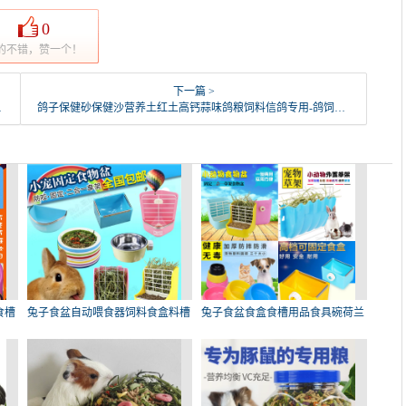
0
的不错，赞一个！
下一篇 >
鸽子保健砂保健沙营养土红土高钙蒜味鸽粮饲料信鸽专用-鸽饲料(拼凑旗舰店仅售54.67元)
食槽
兔子食盆自动喂食器饲料食盒料槽
兔子食盆食盒食槽用品食具碗荷兰
龙
猪