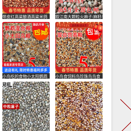
带皮红高粱酿酒高粱米鸽
叙江南大颗粒火麻子/麻籽/
粮鸽子斑鸪鹦鹉仓鼠饲料
火麻仁鹦鹉鸟粮饲料仓鼠
鸟粮食-鸽饲料(励冠家居
松-鸽饲料(叙江南旗舰店
专营店仅售11.7元)
仅售35.76元)
小鸟吃的食物小太阳鹦鹉
小鸟食饲料鸟珍珠鸟鸟食
饲料鹧鸪鸟鸟粮鸽子食观
吃的食物食料金丝雀鸟鸽
赏鸽鸟-鸽饲料(载载家居
子食小-鸽饲料(励冠家居
专营店仅售15.01元)
专营店仅售17.82元)