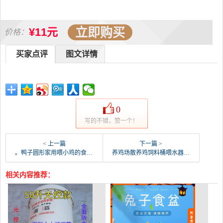
立即购买
¥11元
价格：
买家点评
图文详情
0
写的不错，赞一个！
< 上一篇
下一篇 >
。鸭子圆形家用喂小鸡的食槽养殖场饲料桶饮食撒料槽防-鸡饲料(果登喜旗舰店仅售18.62元)
养鸡场散养鸡饲料桶喂水器鸡用加厚器饲料桶养殖鸡饮水-鸡饲料(蓝朋友旗舰店仅售11.88元)
相关内容推荐：