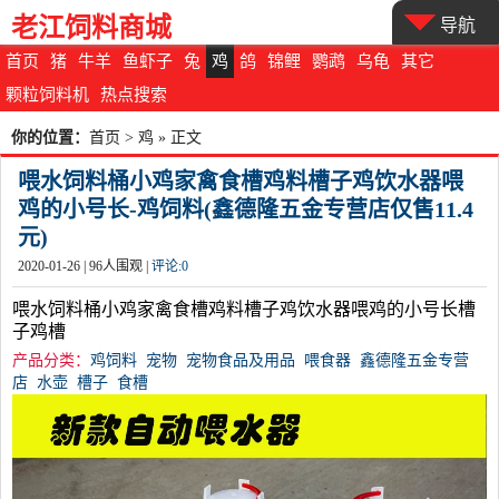
老江饲料商城
导航
首页
猪
牛羊
鱼虾子
兔
鸡
鸽
锦鲤
鹦鹉
乌龟
其它
颗粒饲料机
热点搜索
你的位置：
首页
>
鸡
» 正文
喂水饲料桶小鸡家禽食槽鸡料槽子鸡饮水器喂
鸡的小号长-鸡饲料(鑫德隆五金专营店仅售11.4
元)
2020-01-26 |
96
人围观 |
评论:
0
喂水饲料桶小鸡家禽食槽鸡料槽子鸡饮水器喂鸡的小号长槽
子鸡槽
产品分类：
鸡饲料
宠物
宠物食品及用品
喂食器
鑫德隆五金专营
店
水壶
槽子
食槽