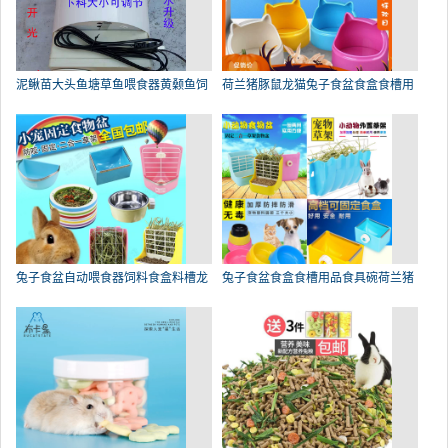
泥鳅苗大头鱼塘草鱼喂食器黄颡鱼饲
荷兰猪豚鼠龙猫兔子食盆食盒食槽用
兔子食盆自动喂食器饲料食盒料槽龙
兔子食盆食盒食槽用品食具碗荷兰猪