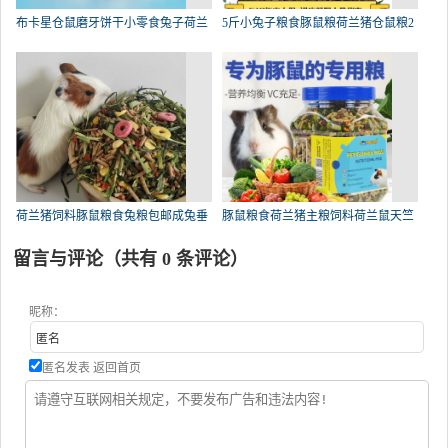
布卡星仓鼠磨牙饼干小零食兔子荷兰
5斤小兔子粮食豚鼠粮荷兰猪仓鼠粮2
荷兰猪饲料豚鼠粮食兔粮包邮成兔垂
豚鼠粮食荷兰猪主粮饲料荷兰鼠天竺
留言与评论（共有
0
条评论）
昵称：
匿名发表
返回首页