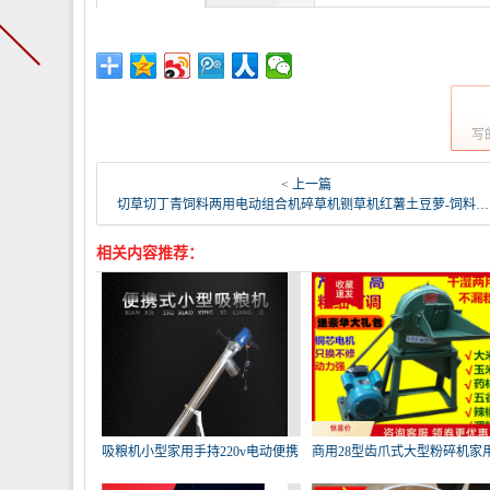
写
< 上一篇
切草切丁青饲料两用电动组合机碎草机铡草机红薯土豆萝-饲料颗粒机(玫凯照明旗舰店仅售450.58元)
相关内容推荐：
吸粮机小型家用手持220v电动便携
商用28型齿爪式大型粉碎机家
式
谷