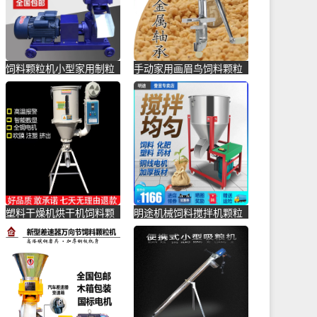
饲料颗粒机小型家用制粒
手动家用画眉鸟饲料颗粒
机鸡鸭鱼兔牛羊猪养殖设
机自制鱼饵鹦鹉狗粮手摇
备家畜-饲料颗粒机(安捷
养殖设-饲料颗粒机(亮飞
顺徽九专卖店仅售1397.09
五金专营店仅售37.32元)
元)
塑料干燥机烘干机饲料颗
明途机械饲料搅拌机颗粒
粒机狗粮猫粮制作机器饲
塑料混合混色机小型家用
料机拌-饲料颗粒机(中羽
养殖场-饲料颗粒机(明途
五金专营店仅售738.4元)
机械誊昱专卖店仅售1166
元)