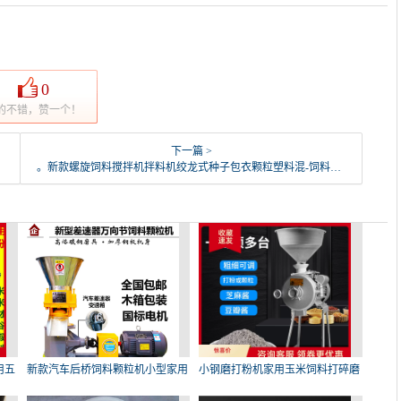
0
的不错，赞一个！
下一篇 >
。新款螺旋饲料搅拌机拌料机绞龙式种子包衣颗粒塑料混-饲料颗粒机(圣莫丽斯旗舰店仅售1272元)
用五
新款汽车后桥饲料颗粒机小型家用
小钢磨打粉机家用玉米饲料打碎磨
颗
粉