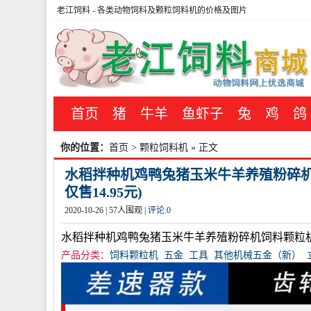
老江饲料
- 各类动物饲料及颗粒饲料机的价格及图片
首页
猪
牛羊
鱼虾子
兔
鸡
鸽
你的位置：
首页
>
颗粒饲料机
» 正文
水稻拌种机鸡鸭兔猪玉米牛羊养殖粉碎机
仅售14.95元)
2020-10-26 |
57
人围观 |
评论:
0
水稻拌种机鸡鸭兔猪玉米牛羊养殖粉碎机饲料颗粒
产品分类：
饲料颗粒机
五金
工具
其他机械五金（新）