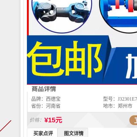
商品详情
品牌：西德宝
型号：J32301E7
省份：河南省
地市：郑州市
¥15元
价格：
买家点评
图文详情