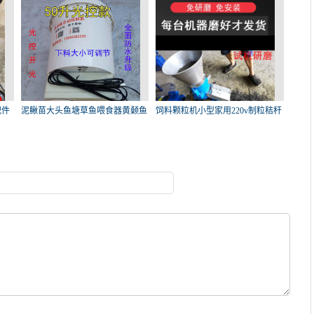
配件
泥鳅苗大头鱼塘草鱼喂食器黄颡鱼
饲料颗粒机小型家用220v制粒秸秆
饲
鸡