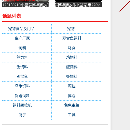
125150210小型饲料颗粒机
饲料颗粒机小型家用220v
磨盘配件大全造粒制-饲料
制粒秸秆鸡鸭鹅青饲料自
话题列表
颗粒机(simtone旗舰店仅售
制-饲料颗粒机(迈威五金
173.8元)
专营店仅售1590元)
宠物食品及用品
(1231)
宠物
(1231)
生产厂家
(522)
观赏鱼饲料
(358)
饲料
(281)
鸟食
(279)
鸽饲料
(162)
鸡饲料
(158)
兔饲料
(153)
鳖饲料
(153)
观赏龟
(153)
虾饲料
(146)
乌龟饲料
(143)
颗粒
(140)
锦鲤饲料
(132)
鹦鹉
(129)
饲料颗粒机
(118)
兔兔主粮
(111)
鸽子
(108)
工具
(103)