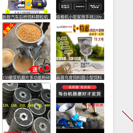
新款汽车后桥饲料颗粒机
吸粮机小型家用手持220v
小型家用颗粒机畜牧养殖
电动便携式饲料颗粒玉米
鸡猪牛-饲料颗粒机(千惠
小-饲料颗粒机(佳珠旗舰
美承福专卖店特价区仅售
店仅售700元)
1495.5元)
150磨浆机磨片多功能粉碎
画眉鸟食饲料圆小型饲料
机 配件饲料颗粒打粉机
粿加工粒机颗粒机养殖设
家-饲料颗粒机(纽普顿旗
备家用-饲料颗粒机(帝隆
舰店仅售453.5元)
卫浴旗舰店特价区仅售
49.9元)