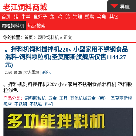
老江饲料商城
导航
首页
猪
牛羊
鱼虾子
兔
鸡
鸽
锦鲤
鹦鹉
乌龟
其它
颗粒饲料机
热点搜索
你的位置：
首页
>
颗粒饲料机
» 正文
。拌料机饲料搅拌机220v 小型家用不锈钢食品
混料-饲料颗粒机(圣莫丽斯旗舰店仅售1144.27
元)
2020-10-26 |
77
人围观 |
评论:
0
。拌料机饲料搅拌机220v 小型家用不锈钢食品混料机 塑料颗
粒混色
产品分类：
饲料颗粒机
五金
工具
其他机械五金（新）
圣莫丽斯旗
舰店
不锈钢
不锈铁
料机