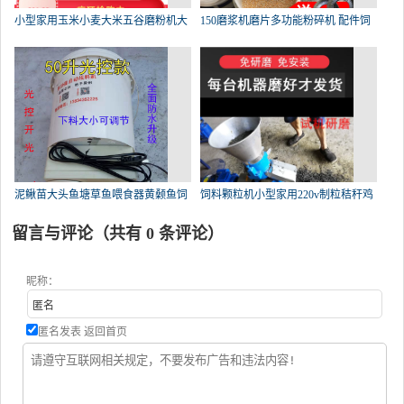
小型家用玉米小麦大米五谷磨粉机大
150磨浆机磨片多功能粉碎机 配件饲
泥鳅苗大头鱼塘草鱼喂食器黄颡鱼饲
饲料颗粒机小型家用220v制粒秸秆鸡
留言与评论（共有
0
条评论）
昵称：
匿名发表
返回首页