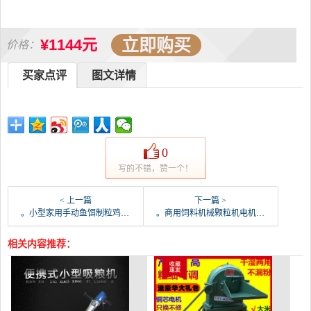
立即购买
¥1144元
价格：
买家点评
图文详情
0
写的不错，赞一个！
< 上一篇
下一篇 >
。小型家用手动鱼饵制粒鸡鸭食鹦鹉滋养丸兔猫鼠狗粮鸟-饲料颗粒机(圣莫丽斯旗舰店仅售33.92元)
。商用饲料机械颗粒机电机多功能加工一体机配件揉面机-饲料颗粒机(简普旗舰店仅售1079.02元)
相关内容推荐：