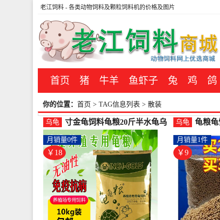
老江饲料
- 各类动物饲料及颗粒饲料机的价格及图片
首页
猪
牛羊
鱼虾子
兔
鸡
鸽
你的位置：
首页
> TAG信息列表 > 散装
寸金龟饲料龟粮20斤半水龟乌
龟粮龟
乌龟
乌龟
龟石金钱巴西龟通用型草-乌龟
鳄龟粮
月销量0件
月销量1件
饲料(拼凑旗舰店仅售18.48元)
龟饲料(
￥18
￥9