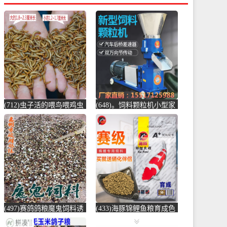
(712)虫子活的喂鸟喂鸡虫
(648)。饲料颗粒机小型家
子小鸟吃的虫子黄粉虫大
用大型养殖汽车后桥电动
麦虫宠物饲-鸡饲料(蕴橙
制粒玉米秸-饲料颗粒机
汇家居专营店仅售19.45
(圣莫丽斯旗舰店仅售
元)
874.5元)
(497)赛鸽鸽粮魔鬼饲料诱
(433)海豚锦鲤鱼粮育成色
引归巢信鸽鸽粮训放用比
扬增体锦鲤金鱼鱼食锦鲤