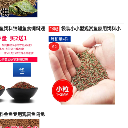
鱼饲料锦鲤鱼食饲料观
袋装小小型观赏鱼家用饲料小
锦鲤
食鱼饵料冷水鱼粮袋-锦
粒锦鲤通用型冷水鱼粮颗粒-锦
月销量4件
(墨旅旗舰店仅售4元)
鲤饲料(创亿焱五金专营店仅售
4.72元)
￥5
料金鱼专用观赏鱼乌龟
料通用型淡水鱼食鱼-锦
(凯希慕旗舰店仅售5元)