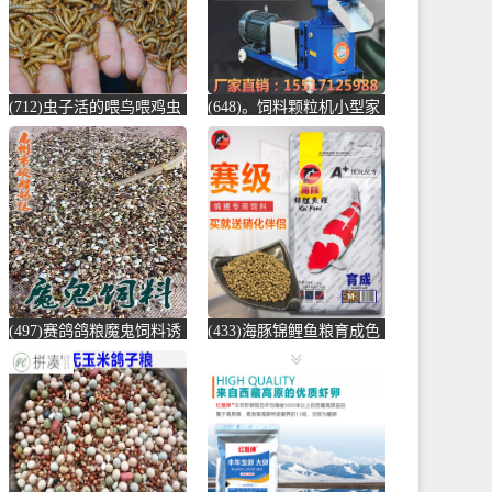
(712)虫子活的喂鸟喂鸡虫
(648)。饲料颗粒机小型家
子小鸟吃的虫子黄粉虫大
用大型养殖汽车后桥电动
麦虫宠物饲-鸡饲料(蕴橙
制粒玉米秸-饲料颗粒机
汇家居专营店仅售19.45
(圣莫丽斯旗舰店仅售
元)
874.5元)
(497)赛鸽鸽粮魔鬼饲料诱
(433)海豚锦鲤鱼粮育成色
引归巢信鸽鸽粮训放用比
扬增体锦鲤金鱼鱼食锦鲤
赛鸽高能量-鸽饲料(蓝朋
饲料颗粒增-锦鲤饲料(海
友旗舰店仅售43.2元)
豚宠物用品专营店仅售
35.9元)