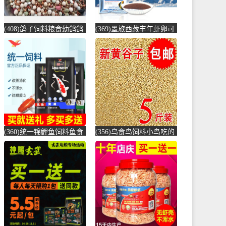
(408)鸽子饲料粮食幼鸽鸽
(369)墨旅西藏丰年虾卵可
粮 10斤 鸽粮10斤 鸽食鸽
孵化大红新卵观赏鱼饲料
粮-鸽饲料(拼凑旗舰店仅
七彩神仙鱼-虾饲料(墨旅
售35.34元)
旗舰店仅售17元)
(360)统一锦鲤鱼饲料鱼食
(356)乌食鸟饲料小鸟吃的
锦鲤鱼饲料黑统一金鱼鱼
食物麻雀鸟食小鹦鹉鸽子
食鱼粮鲤鱼-鱼饲料(大禹
颗粒201-鸽饲料(蕴橙汇家
宠物用品专营店仅售9.9
居专营店仅售19.4元)
元)