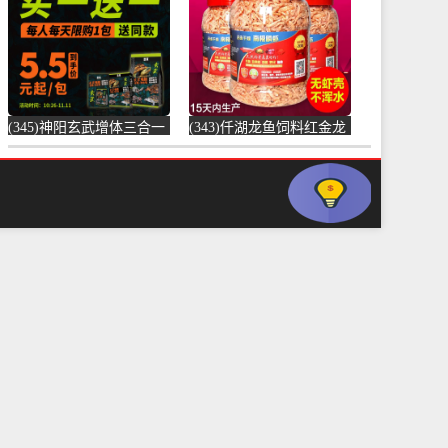
元)
(345)神阳玄武增体三合一
(343)仟湖龙鱼饲料红金龙
龟粮水龟半水龟益生菌调
鱼饲料专用鱼食银龙鱼饲
理肠胃乌龟-饲料(神阳旗
料活体热带-虾饲料(毅邦
舰店仅售68元)
旗舰店仅售32.9元)