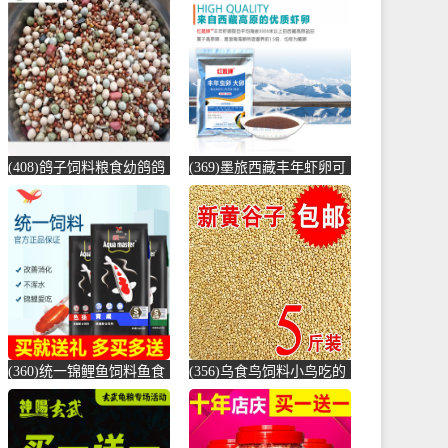
赛鸽高能量-鸽饲料(蓝朋
饲料颗粒增-锦鲤饲料(海
友旗舰店仅售43.2元)
豚宠物用品专营店仅售
35.9元)
(408)鸽子饲料粮食幼鸽鸽
(369)墨旅西藏丰年虾卵可
粮 10斤 鸽粮10斤 鸽食鸽
孵化大红新卵观赏鱼饲料
粮-鸽饲料(拼凑旗舰店仅
七彩神仙鱼-虾饲料(墨旅
售35.34元)
旗舰店仅售17元)
(360)统一锦鲤鱼饲料鱼食
(356)乌食鸟饲料小鸟吃的
锦鲤鱼饲料黑统一金鱼鱼
食物麻雀鸟食小鹦鹉鸽子
食鱼粮鲤鱼-鱼饲料(大禹
颗粒201-鸽饲料(蕴橙汇家
宠物用品专营店仅售9.9
居专营店仅售19.4元)