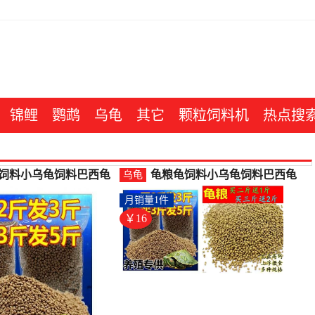
锦鲤
鹦鹉
乌龟
其它
颗粒饲料机
热点搜
饲料小乌龟饲料巴西龟
龟粮龟饲料小乌龟饲料巴西龟
乌龟
水龟粮食龟饲养草龟-乌
鳄龟粮水龟粮食龟饲养草龟-乌
月销量1件
森庭旗舰店仅售8.71元)
龟饲料(果登喜旗舰店仅售16
元)
￥16