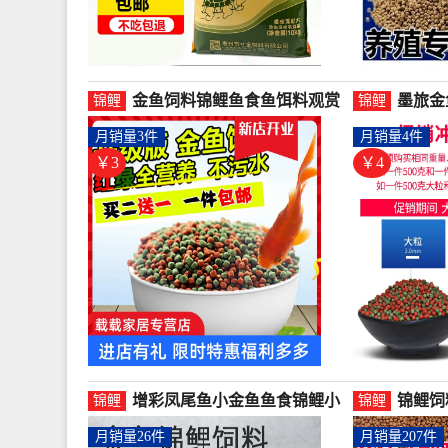
金鱼饲料锦鲤鱼食鱼饵料观赏
墨旅金
锦鲤
锦鲤
鱼饲料冷水鱼粮袋装散装大-锦
赏鱼鱼
月销量3件
月销量4件
鲤饲料(载载家居专营店仅售
鲤饲料
2.88元)
￥3
￥4
增彩凤尾鱼小金鱼鱼食锦鲤小
锦鲤饲
锦鲤
锦鲤
型鱼微粒通用型饲料小小颗-锦
饲料鱼
月销量26件
月销量207件
鲤饲料(edx宠物用品旗舰店仅
鲤饲料