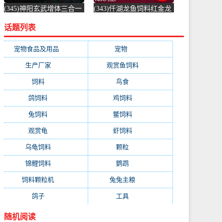
(345)神阳玄武增体三合一
(343)仟湖龙鱼饲料红金龙
龟粮水龟半水龟益生菌调
鱼饲料专用鱼食银龙鱼饲
话题列表
理肠胃乌龟-饲料(神阳旗
料活体热带-虾饲料(毅邦
舰店仅售68元)
旗舰店仅售32.9元)
宠物食品及用品
(1231)
宠物
(1231)
生产厂家
(522)
观赏鱼饲料
(358)
饲料
(281)
鸟食
(279)
鸽饲料
(162)
鸡饲料
(158)
兔饲料
(153)
鳖饲料
(153)
观赏龟
(153)
虾饲料
(146)
乌龟饲料
(143)
颗粒
(140)
锦鲤饲料
(132)
鹦鹉
(129)
饲料颗粒机
(118)
兔兔主粮
(111)
鸽子
(108)
工具
(103)
随机阅读