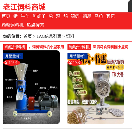
老江饲料商城
首页
猪
牛羊
鱼虾子
兔
鸡
鸽
锦鲤
鹦鹉
乌龟
其它
颗粒饲料机
热点搜索
你的位置：
首页
> TAG信息列表 > 饲料
颗粒饲料机
颗粒饲料机
。饲料颗粒机小型家用
画眉鸟食饲料圆小型饲
饲料机器生物质颗粒机
料粿饲料粒机颗粒机养
月销量0件
月销量0件
小型制粒自-饲料颗粒机
殖设备加工-饲料颗粒机
￥1191
￥138
(圣莫丽斯旗舰店仅售
(建翔家居专营店仅售
1190.91元)
138.47元)