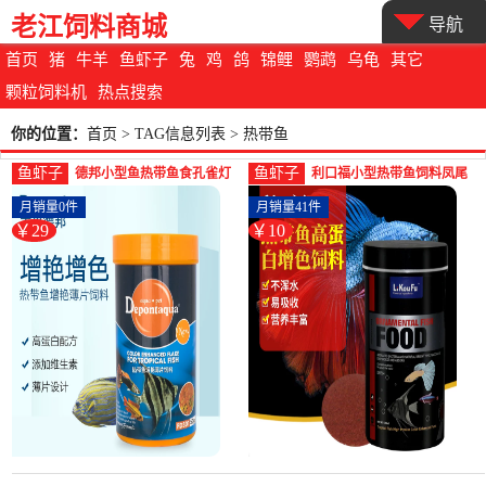
老江饲料商城
导航
首页
猪
牛羊
鱼虾子
兔
鸡
鸽
锦鲤
鹦鹉
乌龟
其它
颗粒饲料机
热点搜索
你的位置：
首页
> TAG信息列表 > 热带鱼
鱼虾子
鱼虾子
德邦小型鱼热带鱼食孔雀灯
利口福小型热带鱼饲料凤尾
科红绿灯水晶虾开口鱼粮热
孔雀灯科斑马斗鱼增色增艳
月销量0件
月销量41件
带-虾饲料(大禹宠物用品专营
颗-鱼饲料(平安融通宠物用品
￥29
￥10
店仅售29元)
专营店仅售9.9元)