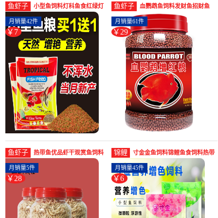
鱼虾子
鱼虾子
小型鱼饲料灯科鱼食红绿灯
血鹦鹉鱼饲料发财鱼招财鱼
鱼饲料观赏鱼鱼饲料小型热
增红增色鱼食淡水小颗粒观
月销量42件
月销量61件
带-鱼饲料(lxhes爱宠一生专卖
赏-鱼饲料(凯希慕旗舰店仅售
￥7
￥29
店仅售6.9元)
28.6元)
鱼虾子
锦鲤
热带鱼优品虾干观赏鱼饲料
寸金金鱼饲料锦鲤鱼食饲料热带
淡水干虾金龙鱼红龙鱼食-虾
鱼饲料鱼饵料观赏鱼饲料-锦鲤
月销量5件
月销量45件
饲料(兴隆宠物用品专营店仅
饲料(乐事宠物用品专营店仅售
￥28
￥6
售28元)
5.9元)