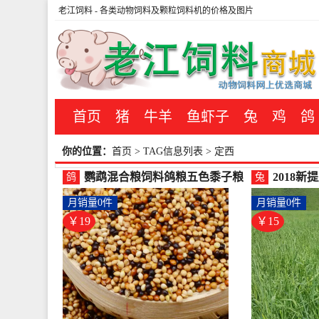
老江饲料
- 各类动物饲料及颗粒饲料机的价格及图片
首页
猪
牛羊
鱼虾子
兔
鸡
鸽
你的位置：
首页
> TAG信息列表 > 定西
鹦鹉混合粮饲料鸽粮五色黍子粮
2018新
鸽
兔
食谷子中小型鸟食虎皮玄-鸽饲料
鼠提草荷
月销量0件
月销量0件
(载载家居专营店仅售18.72元)
旗舰店仅售
￥19
￥15