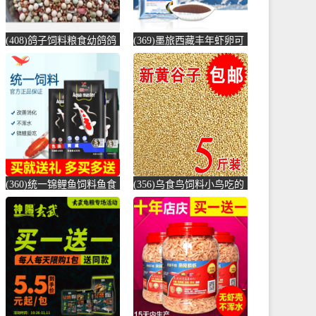
(408)鸽子饲料粮食幼鸽鸽
(369)墨旅西藏丰年虾卵可
粮 10斤 鸽粮10斤 鸽食鸽
孵化大红新卵观赏鱼饲料
粮-鸽饲料(拼凑旗舰店仅
七彩神仙鱼-虾饲料(墨旅
售35.34元)
旗舰店仅售17元)
(360)统一锦鲤鱼饲料鱼食
(356)乌食鸟饲料小鸟吃的
锦鲤鱼饲料黑统一金鱼鱼
食物麻雀鸟食小鹦鹉鸽子
食鱼粮鲤鱼-鱼饲料(大禹
颗粒201-鸽饲料(蕴橙汇家
宠物用品专营店仅售9.9
居专营店仅售19.4元)
元)