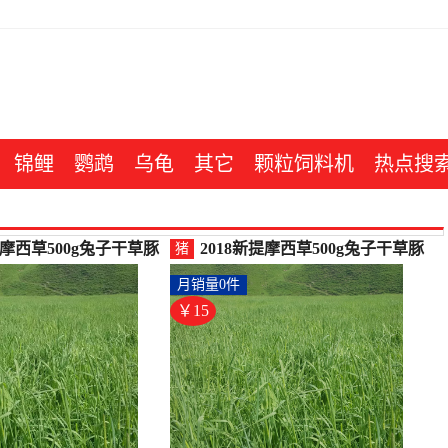
锦鲤
鹦鹉
乌龟
其它
颗粒饲料机
热点搜
提摩西草500g兔子干草豚
2018新提摩西草500g兔子干草豚
猪
兰猪饲-兔饲料(果登喜
鼠提草荷兰猪饲-猪饲料(森庭旗
月销量0件
14.85元)
舰店仅售14.85元)
￥15