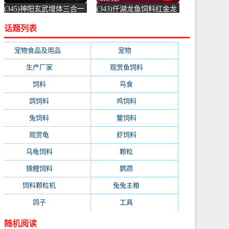
(345)神阳玄武增体三合一
(343)仟湖龙鱼饲料红金龙
龟粮水龟半水龟益生菌调
鱼饲料专用鱼食银龙鱼饲
话题列表
理肠胃乌龟-饲料(神阳旗
料活体热带-虾饲料(毅邦
舰店仅售68元)
旗舰店仅售32.9元)
宠物食品及用品
(1231)
宠物
(1231)
生产厂家
(522)
观赏鱼饲料
(358)
饲料
(281)
鸟食
(279)
鸽饲料
(162)
鸡饲料
(158)
兔饲料
(153)
鳖饲料
(153)
观赏龟
(153)
虾饲料
(146)
乌龟饲料
(143)
颗粒
(140)
锦鲤饲料
(132)
鹦鹉
(129)
饲料颗粒机
(118)
兔兔主粮
(111)
鸽子
(108)
工具
(103)
随机阅读