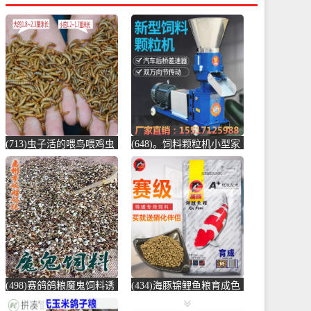
(713)虫子活的喂鸟喂鸡虫
(648)。饲料颗粒机小型家
子小鸟吃的虫子黄粉虫大
用大型养殖汽车后桥电动
麦虫宠物饲-鸡饲料(蕴橙
制粒玉米秸-饲料颗粒机
汇家居专营店仅售19.45
(圣莫丽斯旗舰店仅售
元)
874.5元)
(498)赛鸽鸽粮魔鬼饲料诱
(434)海豚锦鲤鱼粮育成色
引归巢信鸽鸽粮训放用比
扬增体锦鲤金鱼鱼食锦鲤