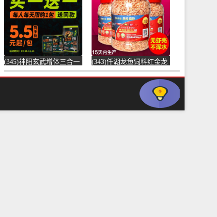
元)
(345)神阳玄武增体三合一
(343)仟湖龙鱼饲料红金龙
龟粮水龟半水龟益生菌调
鱼饲料专用鱼食银龙鱼饲
理肠胃乌龟-饲料(神阳旗
料活体热带-虾饲料(毅邦
舰店仅售68元)
旗舰店仅售32.9元)