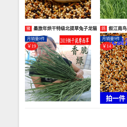
墨旅年烘干特级北提草兔子龙猫
叙江南鸟
猪
鸽
荷兰猪牧草饲料干草包邮-猪饲料
鸽五色黍
月销量0件
月销量9件
(墨旅旗舰店仅售18.8元)
(叙江南旗
￥19
￥14