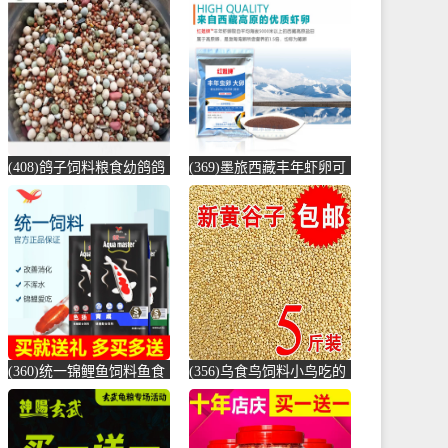
赛鸽高能量-鸽饲料(蓝朋
饲料颗粒增-锦鲤饲料(海
友旗舰店仅售43.2元)
豚宠物用品专营店仅售
35.9元)
(408)鸽子饲料粮食幼鸽鸽
(369)墨旅西藏丰年虾卵可
粮 10斤 鸽粮10斤 鸽食鸽
孵化大红新卵观赏鱼饲料
粮-鸽饲料(拼凑旗舰店仅
七彩神仙鱼-虾饲料(墨旅
售35.34元)
旗舰店仅售17元)
(360)统一锦鲤鱼饲料鱼食
(356)乌食鸟饲料小鸟吃的
锦鲤鱼饲料黑统一金鱼鱼
食物麻雀鸟食小鹦鹉鸽子
食鱼粮鲤鱼-鱼饲料(大禹
颗粒201-鸽饲料(蕴橙汇家
宠物用品专营店仅售9.9
居专营店仅售19.4元)