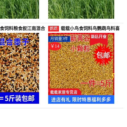
食饲料粮食叙江南混合
载载小鸟食饲料鸟鹦鹉鸟料喜
鹦鹉
子谷子中小型虎-鸽饲料
鹊幼鸟鸟食小型鸟草籽黄谷-鹦
月销量3件
舰店仅售13.79元)
鹉饲料(载载家居专营店仅售
13.56元)
￥14