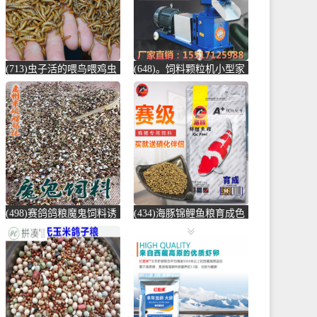
(713)虫子活的喂鸟喂鸡虫
(648)。饲料颗粒机小型家
子小鸟吃的虫子黄粉虫大
用大型养殖汽车后桥电动
麦虫宠物饲-鸡饲料(蕴橙
制粒玉米秸-饲料颗粒机
汇家居专营店仅售19.45
(圣莫丽斯旗舰店仅售
元)
874.5元)
(498)赛鸽鸽粮魔鬼饲料诱
(434)海豚锦鲤鱼粮育成色
引归巢信鸽鸽粮训放用比
扬增体锦鲤金鱼鱼食锦鲤
赛鸽高能量-鸽饲料(蓝朋
饲料颗粒增-锦鲤饲料(海
友旗舰店仅售43.2元)
豚宠物用品专营店仅售
35.9元)