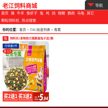
老江饲料商城
导航
首页
猪
牛羊
鱼虾子
兔
鸡
鸽
锦鲤
鹦鹉
乌龟
其它
颗粒饲料机
热点搜索
你的位置：
首页
> TAG信息列表 > 青蒿
兔
饲料买1食物荷兰猪豚鼠兔子送2粮
牧草粮食幼宠物垂耳-兔饲料(拼凑
月销量0件
旗舰店仅售13.37元)
￥13