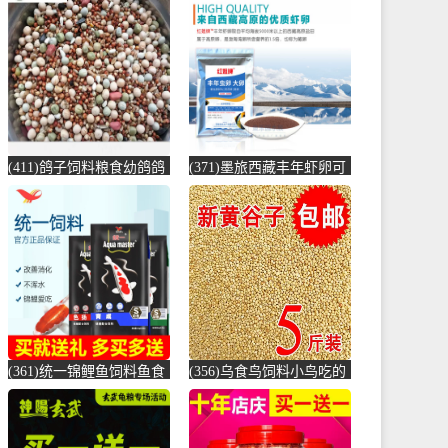
赛鸽高能量-鸽饲料(蓝朋
饲料颗粒增-锦鲤饲料(海
友旗舰店仅售43.2元)
豚宠物用品专营店仅售
35.9元)
(411)鸽子饲料粮食幼鸽鸽
(371)墨旅西藏丰年虾卵可
粮 10斤 鸽粮10斤 鸽食鸽
孵化大红新卵观赏鱼饲料
粮-鸽饲料(拼凑旗舰店仅
七彩神仙鱼-虾饲料(墨旅
售35.34元)
旗舰店仅售17元)
(361)统一锦鲤鱼饲料鱼食
(356)乌食鸟饲料小鸟吃的
锦鲤鱼饲料黑统一金鱼鱼
食物麻雀鸟食小鹦鹉鸽子
食鱼粮鲤鱼-鱼饲料(大禹
颗粒201-鸽饲料(蕴橙汇家
宠物用品专营店仅售9.9
居专营店仅售19.4元)