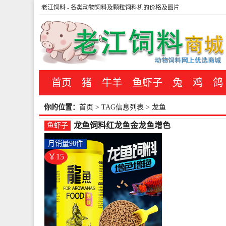
老江饲料
- 各类动物饲料及颗粒饲料机的价格及图片
首页
猪
牛羊
鱼虾子
兔
鸡
鸽
你的位置：
首页
> TAG信息列表 > 龙鱼
龙鱼饲料红龙鱼金龙鱼增色
鱼虾子
银龙鱼饲料 热带鱼上浮增色-
月销量98件
鱼饲料(爬将军宠物用品旗舰
店仅售14.9元)
￥15