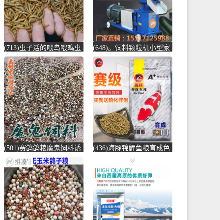
(713)虫子活的喂鸟喂鸡虫
(648)。饲料颗粒机小型家
子小鸟吃的虫子黄粉虫大
用大型养殖汽车后桥电动
麦虫宠物饲-鸡饲料(蕴橙
制粒玉米秸-饲料颗粒机
汇家居专营店仅售19.45
(圣莫丽斯旗舰店仅售
元)
874.5元)
(501)赛鸽鸽粮魔鬼饲料诱
(436)海豚锦鲤鱼粮育成色
引归巢信鸽鸽粮训放用比
扬增体锦鲤金鱼鱼食锦鲤
赛鸽高能量-鸽饲料(蓝朋
饲料颗粒增-锦鲤饲料(海
友旗舰店仅售43.2元)
豚宠物用品专营店仅售
35.9元)