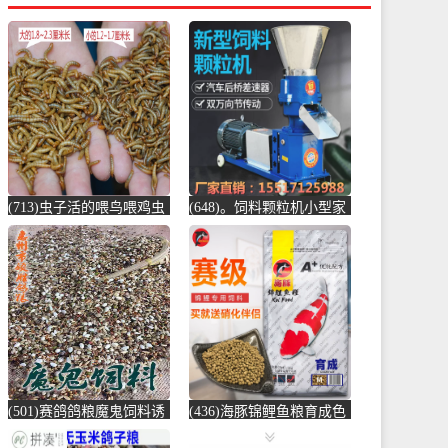
(713)虫子活的喂鸟喂鸡虫
(648)。饲料颗粒机小型家
子小鸟吃的虫子黄粉虫大
用大型养殖汽车后桥电动
麦虫宠物饲-鸡饲料(蕴橙
制粒玉米秸-饲料颗粒机
汇家居专营店仅售19.45
(圣莫丽斯旗舰店仅售
元)
874.5元)
(501)赛鸽鸽粮魔鬼饲料诱
(436)海豚锦鲤鱼粮育成色
引归巢信鸽鸽粮训放用比
扬增体锦鲤金鱼鱼食锦鲤