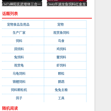
(347)神阳玄武增体三合一
(344)仟湖龙鱼饲料红金龙
龟粮水龟半水龟益生菌调
鱼饲料专用鱼食银龙鱼饲
话题列表
理肠胃乌龟-饲料(神阳旗
料活体热带-虾饲料(毅邦
舰店仅售68元)
旗舰店仅售32.9元)
宠物食品及用品
(1231)
宠物
(1231)
生产厂家
(522)
观赏鱼饲料
(358)
饲料
(281)
鸟食
(279)
鸽饲料
(162)
鸡饲料
(158)
兔饲料
(153)
鳖饲料
(153)
观赏龟
(153)
虾饲料
(146)
乌龟饲料
(143)
颗粒
(140)
锦鲤饲料
(132)
鹦鹉
(129)
饲料颗粒机
(118)
兔兔主粮
(111)
鸽子
(108)
工具
(103)
随机阅读