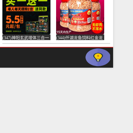
元)
(347)神阳玄武增体三合一
(344)仟湖龙鱼饲料红金龙
龟粮水龟半水龟益生菌调
鱼饲料专用鱼食银龙鱼饲
理肠胃乌龟-饲料(神阳旗
料活体热带-虾饲料(毅邦
舰店仅售68元)
旗舰店仅售32.9元)