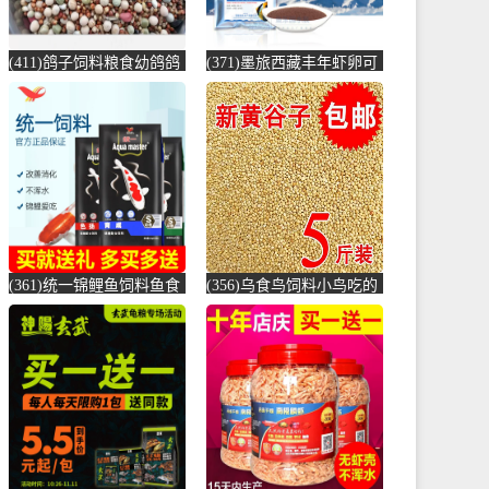
(411)鸽子饲料粮食幼鸽鸽
(371)墨旅西藏丰年虾卵可
粮 10斤 鸽粮10斤 鸽食鸽
孵化大红新卵观赏鱼饲料
粮-鸽饲料(拼凑旗舰店仅
七彩神仙鱼-虾饲料(墨旅
售35.34元)
旗舰店仅售17元)
(361)统一锦鲤鱼饲料鱼食
(356)乌食鸟饲料小鸟吃的
锦鲤鱼饲料黑统一金鱼鱼
食物麻雀鸟食小鹦鹉鸽子
食鱼粮鲤鱼-鱼饲料(大禹
颗粒201-鸽饲料(蕴橙汇家
宠物用品专营店仅售9.9
居专营店仅售19.4元)
元)