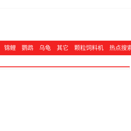
锦鲤
鹦鹉
乌龟
其它
颗粒饲料机
热点搜