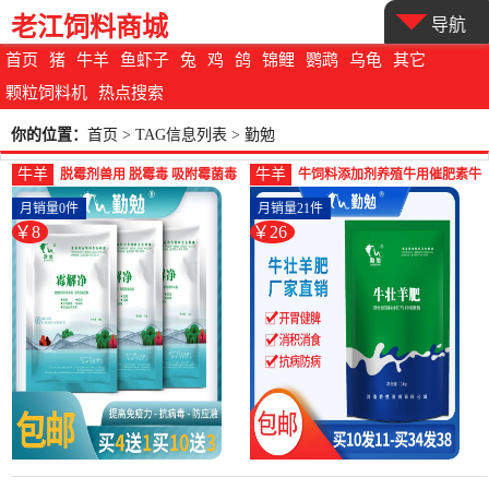
老江饲料商城
导航
首页
猪
牛羊
鱼虾子
兔
鸡
鸽
锦鲤
鹦鹉
乌龟
其它
颗粒饲料机
热点搜索
你的位置：
首页
> TAG信息列表 > 勤勉
牛羊
牛羊
脱霉剂兽用 脱霉毒 吸附霉菌毒
牛饲料添加剂养殖牛用催肥素牛
素猪牛羊饲料添加剂脱-羊饲料
羊生长素兽用催肥牛饲料-羊饲
月销量0件
月销量21件
(勤勉旗舰店仅售7.8元)
料(勤勉旗舰店仅售25.9元)
￥8
￥26