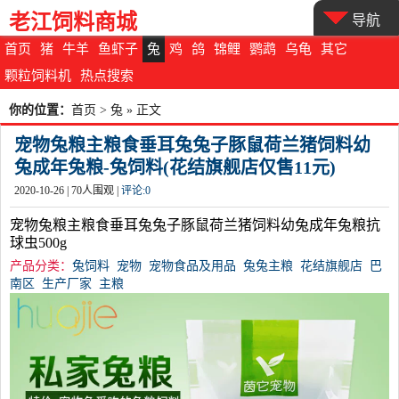
老江饲料商城
导航
首页
猪
牛羊
鱼虾子
兔
鸡
鸽
锦鲤
鹦鹉
乌龟
其它
颗粒饲料机
热点搜索
你的位置：
首页
>
兔
» 正文
宠物兔粮主粮食垂耳兔兔子豚鼠荷兰猪饲料幼
兔成年兔粮-兔饲料(花结旗舰店仅售11元)
2020-10-26 |
70
人围观 |
评论:
0
宠物兔粮主粮食垂耳兔兔子豚鼠荷兰猪饲料幼兔成年兔粮抗
球虫500g
产品分类：
兔饲料
宠物
宠物食品及用品
兔兔主粮
花结旗舰店
巴
南区
生产厂家
主粮