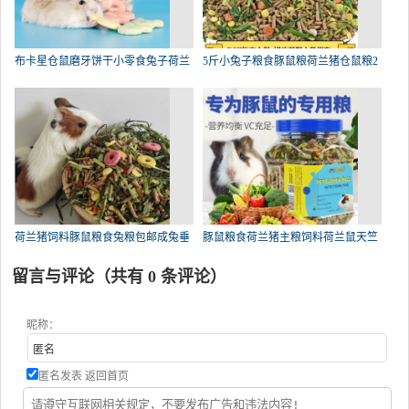
布卡星仓鼠磨牙饼干小零食兔子荷兰
5斤小兔子粮食豚鼠粮荷兰猪仓鼠粮2
荷兰猪饲料豚鼠粮食兔粮包邮成兔垂
豚鼠粮食荷兰猪主粮饲料荷兰鼠天竺
留言与评论（共有
0
条评论）
昵称：
匿名发表
返回首页