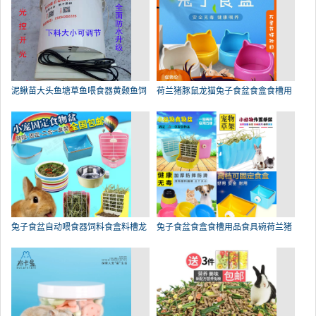
泥鳅苗大头鱼塘草鱼喂食器黄颡鱼饲
荷兰猪豚鼠龙猫兔子食盆食盒食槽用
兔子食盆自动喂食器饲料食盒料槽龙
兔子食盆食盒食槽用品食具碗荷兰猪