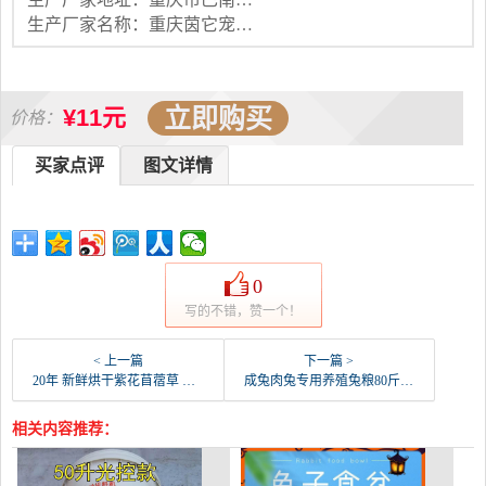
生产厂家名称：重庆茵它宠物有限公司
立即购买
¥11元
价格：
买家点评
图文详情
0
写的不错，赞一个！
< 上一篇
下一篇 >
20年 新鲜烘干紫花苜蓿草 幼兔干草 龙猫兔子草 -兔饲料(花结旗舰店仅售32元)
成兔肉兔专用养殖兔粮80斤一袋兔饲料成年兔子母兔家-兔饲料(宠小件旗舰店仅售140.17元)
相关内容推荐：