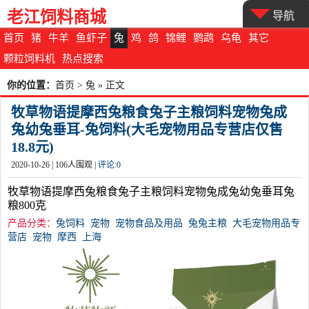
老江饲料商城
导航
首页
猪
牛羊
鱼虾子
兔
鸡
鸽
锦鲤
鹦鹉
乌龟
其它
颗粒饲料机
热点搜索
你的位置：
首页
>
兔
» 正文
牧草物语提摩西兔粮食兔子主粮饲料宠物兔成
兔幼兔垂耳-兔饲料(大毛宠物用品专营店仅售
18.8元)
2020-10-26 |
106
人围观 |
评论:
0
牧草物语提摩西兔粮食兔子主粮饲料宠物兔成兔幼兔垂耳兔
粮800克
产品分类：
兔饲料
宠物
宠物食品及用品
兔兔主粮
大毛宠物用品专
营店
宠物
摩西
上海