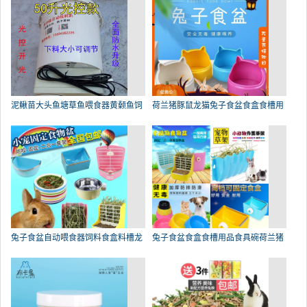
泥鳅苗大头鱼塘草鱼喂食器黄颡鱼饲
荷兰猪豚鼠龙猫兔子食盆食盒食槽用
兔子食盆自动喂食器饲料食盒料槽龙
兔子食盆食盒食槽用品食具碗荷兰猪