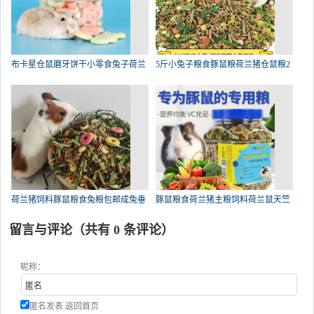
布卡星仓鼠磨牙饼干小零食兔子荷兰
5斤小兔子粮食豚鼠粮荷兰猪仓鼠粮2
荷兰猪饲料豚鼠粮食兔粮包邮成兔垂
豚鼠粮食荷兰猪主粮饲料荷兰鼠天竺
留言与评论（共有
0
条评论）
昵称：
匿名发表
返回首页