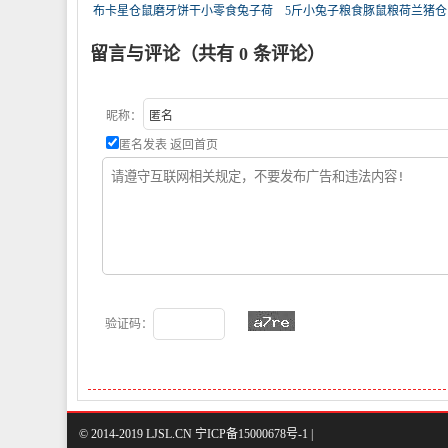
布卡星仓鼠磨牙饼干小零食兔子荷
5斤小兔子粮食豚鼠粮荷兰猪仓
兰
粮2
留言与评论（共有
0
条评论）
昵称：
匿名发表
返回首页
验证码：
© 2014-2019 LJSL.CN 宁ICP备15000678号-1 |