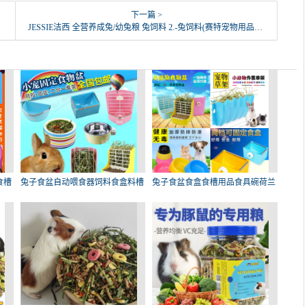
下一篇 >
JESSIE洁西 全营养成兔/幼兔粮 兔饲料 2.-兔饲料(赛特宠物用品专营店仅售23元)
食槽
兔子食盆自动喂食器饲料食盒料槽
兔子食盆食盒食槽用品食具碗荷兰
龙
猪