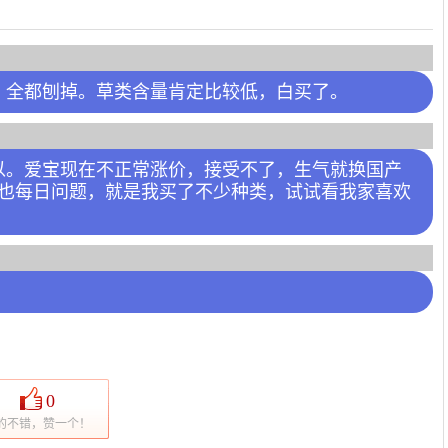
，全都刨掉。草类含量肯定比较低，白买了。
以。爱宝现在不正常涨价，接受不了，生气就换国产
计也每日问题，就是我买了不少种类，试试看我家喜欢
0
的不错，赞一个！