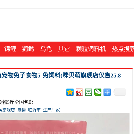
锦鲤
鹦鹉
乌龟
其它
颗粒饲料机
热点搜
物兔子食物5-兔饲料(咪贝萌旗舰店仅售25.8
食物5斤全国包邮
萌旗舰店
宠物
临沂市
生产厂家