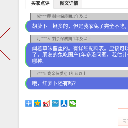
买家点评
图文详情
紫***樱 剩余保质期:1年及以上
胡萝卜干挺多的，但是我家兔子完全不吃
月***人 剩余保质期:1年及以上
闻着草味蛮重的。有详细配料表。应该可
了，朋友的兔吃国产1年多没问题。我估
哪种。
s***h 剩余保质期:1年及以上
哦，红萝卜还有吗？
写