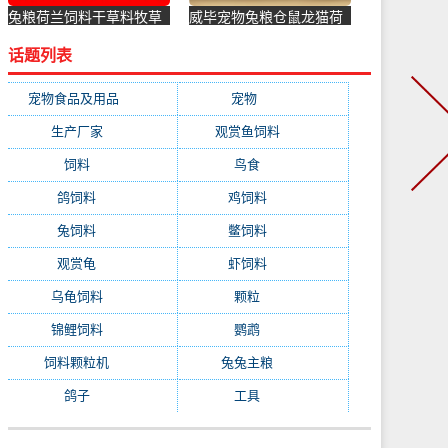
兔粮荷兰饲料干草料牧草
威毕宠物兔粮仓鼠龙猫荷
草粮提摩西草19年包邮龙
兰猪豚鼠成年兔粮食饲料
话题列表
猫兔-兔饲料(朱掌柜旗舰
垂耳兔-兔饲料(宠悦宠物
店仅售11.76元)
用品专营店仅售8.8元)
宠物食品及用品
(1231)
宠物
(1231)
生产厂家
(522)
观赏鱼饲料
(358)
饲料
(281)
鸟食
(279)
鸽饲料
(162)
鸡饲料
(158)
兔饲料
(153)
鳖饲料
(153)
观赏龟
(153)
虾饲料
(146)
乌龟饲料
(143)
颗粒
(140)
锦鲤饲料
(132)
鹦鹉
(129)
饲料颗粒机
(118)
兔兔主粮
(111)
鸽子
(108)
工具
(103)