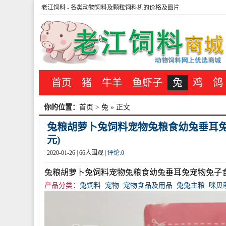
老江饲料
- 各类动物饲料及颗粒饲料机的价格及图片
首页
猪
牛羊
鱼虾子
兔
鸡
鸽
你的位置：
首页
>
兔
» 正文
兔粮胡萝卜兔饲料宠物兔粮食幼兔垂耳兔宠
元)
2020-01-26 |
66
人围观 |
评论:
0
兔粮胡萝卜兔饲料宠物兔粮食幼兔垂耳兔宠物兔子
产品分类：
兔饲料
宠物
宠物食品及用品
兔兔主粮
咪贝