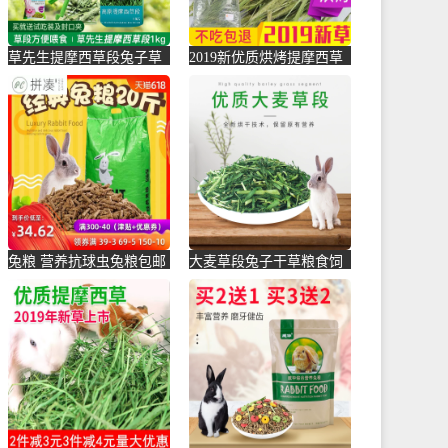
草先生提摩西草段兔子草
2019新优质烘烤提摩西草
段草粮龙猫豚鼠荷兰猪饲
兔子粮食荷兰猪龙猫饲料
料牧草-兔饲料(蓝博宠物
干-兔饲料(真宠宠物用品
用品专营店仅售28元)
专营店仅售15.8元)
兔粮 营养抗球虫兔粮包邮
大麦草段兔子干草粮食饲
兔饲料20斤大袋幼兔成兔
料仓鼠草粮荷兰猪龙猫食
宠-兔饲料(拼凑旗舰店仅
物牧草-兔饲料(宠悦宠物
售49.41元)
用品专营店仅售3.5元)