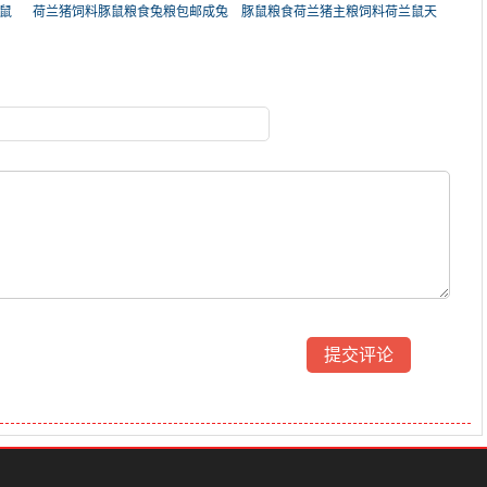
鼠
荷兰猪饲料豚鼠粮食兔粮包邮成兔
豚鼠粮食荷兰猪主粮饲料荷兰鼠天
垂
竺