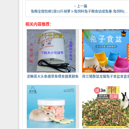
< 上一篇
兔粮全国包邮2袋10斤胡萝卜兔饲料兔子粮食幼成兔垂-兔饲料(咪贝萌旗舰店仅售49.8元)
相关内容推荐：
泥鳅苗大头鱼塘草鱼喂食器黄颡鱼
荷兰猪豚鼠龙猫兔子食盆食盒
饲
用