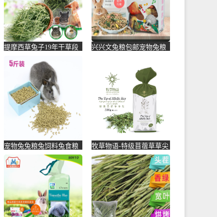
提摩西草兔子19年干草段
兴兴文兔粮包邮宠物兔粮
龙猫豚鼠牧草兔粮荷兰猪
幼年成年等全阶段宠物兔
饲料-兔饲料(君达宠物用
饲料重-兔饲料(兴兴文旗
品专营店仅售11.9元)
舰店仅售20元)
宠物兔兔粮兔饲料兔食粮
牧草物语-特级苜蓿草草尖
兔子粮主粮幼兔垂耳兔侏
兔子粮食龙猫干牧草豚鼠
儒兔粮-兔饲料(冲刺凯杰
粮饲-兔饲料(果登喜旗舰
五金专营店仅售30.48元)
店仅售22.5元)