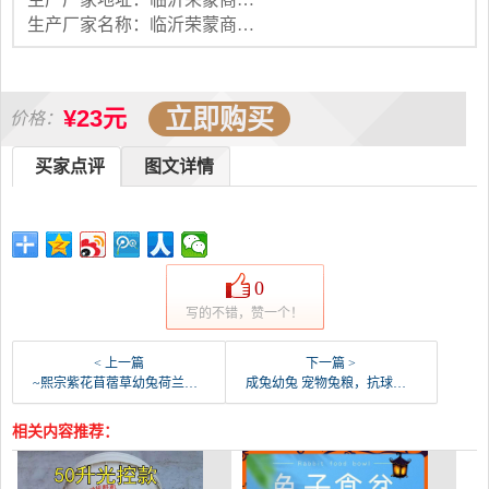
生产厂家名称：临沂荣蒙商贸有限公司
立即购买
¥23元
价格：
买家点评
图文详情
0
写的不错，赞一个！
< 上一篇
下一篇 >
~熙宗紫花苜蓿草幼兔荷兰猪龙猫豚鼠饲料兔子草苜蓿干-兔饲料(熙宗家居专营店仅售12.41元)
成兔幼兔 宠物兔粮，抗球虫除臭，5斤装 全国！豚鼠-兔饲料(果登喜旗舰店仅售16.9元)
相关内容推荐：