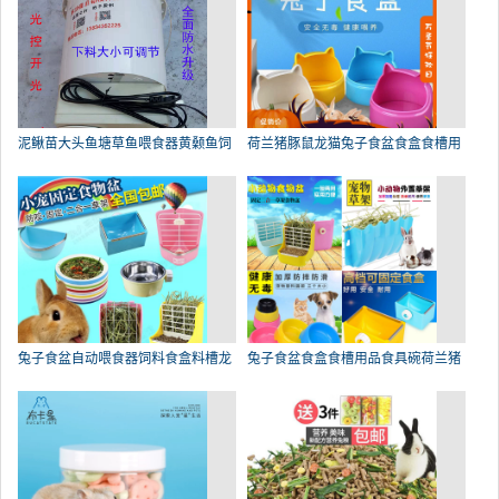
泥鳅苗大头鱼塘草鱼喂食器黄颡鱼饲
荷兰猪豚鼠龙猫兔子食盆食盒食槽用
兔子食盆自动喂食器饲料食盒料槽龙
兔子食盆食盒食槽用品食具碗荷兰猪