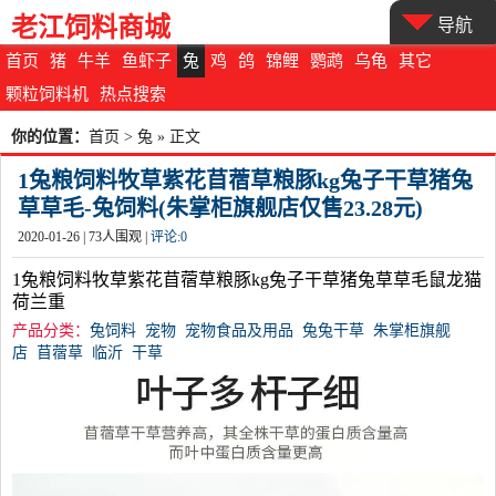
老江饲料商城
导航
首页
猪
牛羊
鱼虾子
兔
鸡
鸽
锦鲤
鹦鹉
乌龟
其它
颗粒饲料机
热点搜索
你的位置：
首页
>
兔
» 正文
1兔粮饲料牧草紫花苜蓿草粮豚kg兔子干草猪兔
草草毛-兔饲料(朱掌柜旗舰店仅售23.28元)
2020-01-26 |
73
人围观 |
评论:
0
1兔粮饲料牧草紫花苜蓿草粮豚kg兔子干草猪兔草草毛鼠龙猫
荷兰重
产品分类：
兔饲料
宠物
宠物食品及用品
兔兔干草
朱掌柜旗舰
店
苜蓿草
临沂
干草