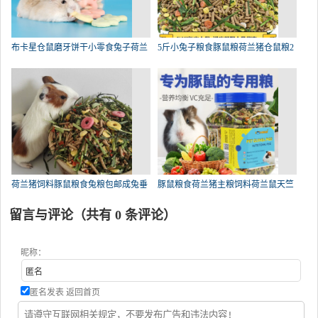
布卡星仓鼠磨牙饼干小零食兔子荷兰
5斤小兔子粮食豚鼠粮荷兰猪仓鼠粮2
荷兰猪饲料豚鼠粮食兔粮包邮成兔垂
豚鼠粮食荷兰猪主粮饲料荷兰鼠天竺
留言与评论（共有
0
条评论）
昵称：
匿名发表
返回首页