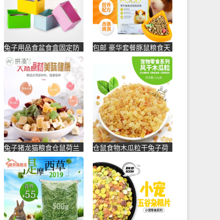
兔子用品食盆食盒固定防
包邮 豪华套餐豚鼠粮食天
扒兔食槽饲料碗料槽龙猫
竺鼠荷兰猪食物主粮饲料
豚鼠荷-猪饲料(咪贝萌旗
主食-猪饲料(真宠宠物用
舰店仅售12.8元)
品专营店仅售18.8元)
兔子猪龙猫粮食仓鼠荷兰
仓鼠食物木瓜粒干兔子荷
混合磨牙水果丝熊饲料零
兰猪龙猫磨牙零食用品木
食干金-猪饲料(拼凑旗舰
瓜干粮-猪饲料(宠悦宠物
店仅售14.18元)
用品专营店仅售5.8元)