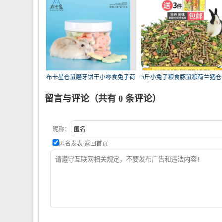
布卡星仓鼠磨牙饼干小零食兔子荷
5斤小兔子粮食豚鼠粮荷兰猪仓
兰
粮2
留言与评论（共有
0
条评论）
昵称：
匿名发表
返回首页