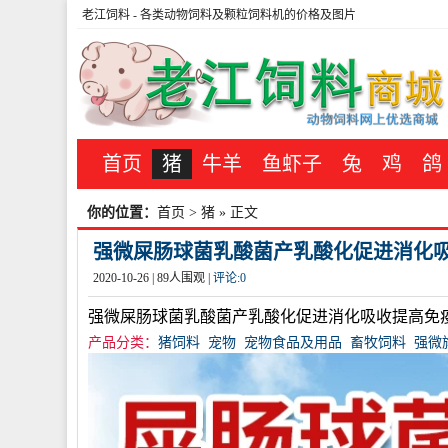
老江饲料
- 各类动物饲料及颗粒饲料机的价格及图片
首页
猪
牛羊
鱼虾子
兔
鸡
鸽
你的位置：
首页
>
猪
» 正文
强微屎肠球菌乳酸菌产乳酸化促进消化吸收
2020-10-26 |
89
人围观 |
评论:
0
强微屎肠球菌乳酸菌产乳酸化促进消化吸收提高免
产品分类：
猪饲料
宠物
宠物食品及用品
畜牧饲料
强微