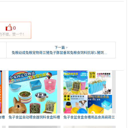
0
的不错，赞一个！
下一篇 >
兔粮幼成兔粮宠物荷兰猪兔子豚鼠垂耳兔粮食饲料抗球5-猪饲料(蓝朋友旗舰店仅售9.02元)
食槽
兔子食盆自动喂食器饲料食盒料槽
兔子食盆食盒食槽用品食具碗荷兰
龙
猪