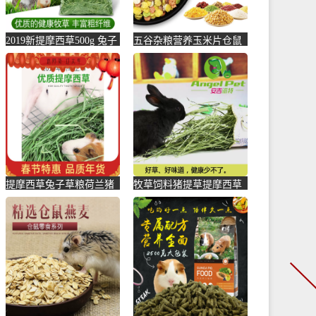
2019新提摩西草500g 兔子
五谷杂粮营养玉米片仓鼠
荷兰猪干草豚鼠龙猫-猪饲
松鼠荷兰猪兔子天竺猪磨
料(毅邦旗舰店仅售6.59元)
牙小零-猪饲料(宠悦宠物
用品专营店仅售2.5元)
提摩西草兔子草粮荷兰猪
牧草饲料猪提草提摩西草
龙猫豚鼠干草提木西牧草
草粮兔粮干草豚兔兔子荷
饲料兔-猪饲料(励冠家居
兰草鼠-猪饲料(朱掌柜旗
专营店仅售8.64元)
舰店仅售12.6元)