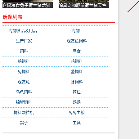
仓鼠粮食兔子荷兰猪龙猫
除臭宠物豚鼠荷兰猪天竺
零食燕麦片营养无糖麦片
鼠兔子饲料粮食物幼兔粮
话题列表
食物磨-猪饲料(宠悦宠物
提摩西-猪饲料(nrq旗舰店
用品专营店仅售1.8元)
仅售16.8元)
宠物食品及用品
(1231)
宠物
(1231)
生产厂家
(522)
观赏鱼饲料
(358)
饲料
(281)
鸟食
(279)
鸽饲料
(162)
鸡饲料
(158)
兔饲料
(153)
鳖饲料
(153)
观赏龟
(153)
虾饲料
(146)
乌龟饲料
(143)
颗粒
(140)
锦鲤饲料
(132)
鹦鹉
(129)
饲料颗粒机
(118)
兔兔主粮
(111)
鸽子
(108)
工具
(103)