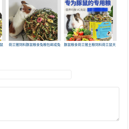
鼠
荷兰猪饲料豚鼠粮食兔粮包邮成兔
豚鼠粮食荷兰猪主粮饲料荷兰鼠天
垂
竺