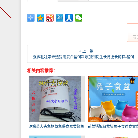
写
< 上一篇
强微壮壮素养殖猪用混合型饲料添加剂促生长育肥长的快-猪饲料(强微旗舰店仅售28元)
相关内容推荐：
泥鳅苗大头鱼塘草鱼喂食器黄颡鱼
荷兰猪豚鼠龙猫兔子食盆食盒
饲
用