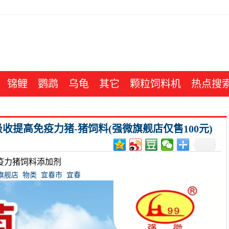
锦鲤
鹦鹉
乌龟
其它
颗粒饲料机
热点搜
提高免疫力猪-猪饲料(强微旗舰店仅售100元)
疫力猪饲料添加剂
旗舰店
物类
宜春市
宜春