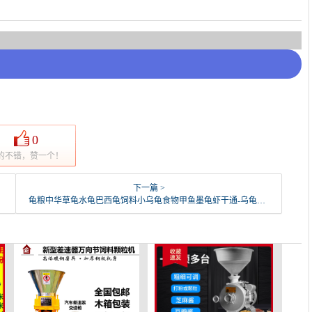
0
的不错，赞一个！
下一篇 >
龟粮中华草龟水龟巴西龟饲料小乌龟食物甲鱼墨龟虾干通-乌龟饲料(果登喜旗舰店仅售14.85元)