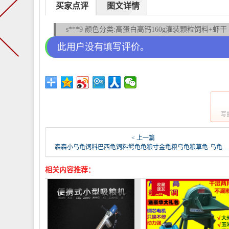
买家点评
图文详情
s***9 颜色分类:高蛋白高钙160g灌装颗粒饲料+虾干
此用户没有填写评价。
写
< 上一篇
森森小乌龟饲料巴西龟饲料鳄龟龟粮寸金龟粮乌龟粮草龟-乌龟饲料(sunsun森森蓝鲨专卖店仅售15.8元)
相关内容推荐：