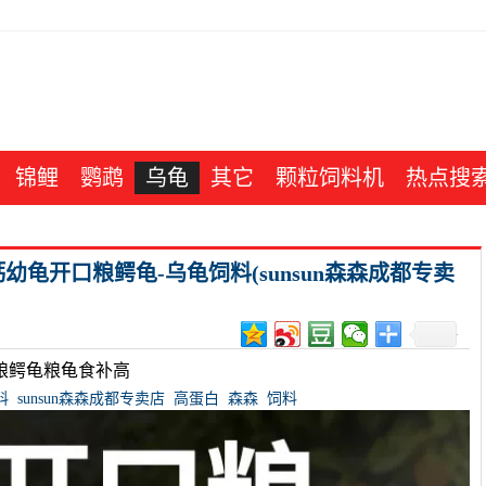
锦鲤
鹦鹉
乌龟
其它
颗粒饲料机
热点搜
龟开口粮鳄龟-乌龟饲料(sunsun森森成都专卖
粮鳄龟粮龟食补高
料
sunsun森森成都专卖店
高蛋白
森森
饲料