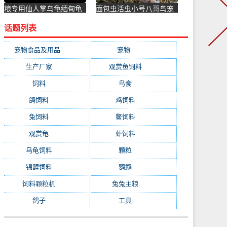
粮专用仙人掌乌龟缅甸龟
面包虫活虫小号八哥鸟宠
食龟粮水果陆龟龟苏卡达
物仓鼠龟食金龙鱼鱼饲料
话题列表
赫曼花-乌龟饲料(朱掌柜
饲养盒-乌龟饲料(蓝朋友
旗舰店仅售12.48元)
旗舰店仅售13.07元)
宠物食品及用品
(1231)
宠物
(1231)
生产厂家
(522)
观赏鱼饲料
(358)
饲料
(281)
鸟食
(279)
鸽饲料
(162)
鸡饲料
(158)
兔饲料
(153)
鳖饲料
(153)
观赏龟
(153)
虾饲料
(146)
乌龟饲料
(143)
颗粒
(140)
锦鲤饲料
(132)
鹦鹉
(129)
饲料颗粒机
(118)
兔兔主粮
(111)
鸽子
(108)
工具
(103)