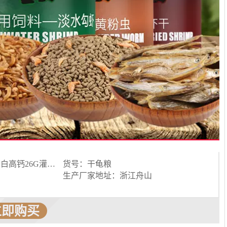
颜色分类：高蛋白高钙26G灌装勾虾 高蛋白高钙60G灌装勾虾 高蛋白高钙110G灌装勾虾 高蛋白高钙175g灌装颗粒饲料 高蛋白高钙160g灌装颗粒饲料+虾干 高蛋白高钙75g罐装黄粉虫 高蛋白高钙85g罐装白鱼条 高蛋白高钙100g袋装颗粒饲料
货号：干龟粮
生产厂家地址：浙江舟山
立即购买