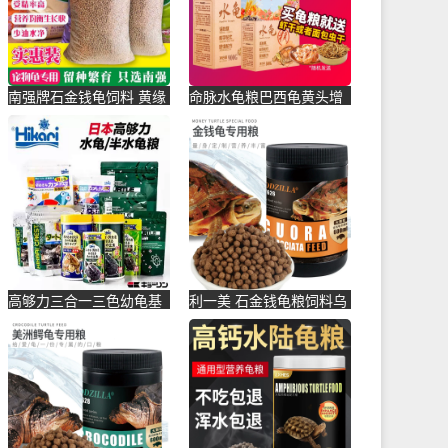
南强牌石金钱龟饲料 黄缘
命脉水龟粮巴西龟黄头增
斑点 金龟 黑颈 乌龟 -乌龟
色发色龟粮通用乌龟食物
饲料(振洁旗舰店仅售16.2
饲料草-乌龟饲料(lifeline旗
元)
舰店仅售49元)
高够力三合一三色幼龟基
利一美 石金钱龟粮饲料乌
础型水龟半水龟粮上浮下
龟粮饲料 半水龟粮 水龟
沉善玉-乌龟饲料(振洁旗
粮-乌龟饲料(利一美宠物
舰店仅售23.36元)
用品专营店仅售27.55元)