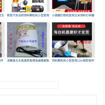
用五
新款汽车后桥饲料颗粒机小型家用
小钢磨打粉机家用玉米饲料打碎磨
颗
粉
配件
泥鳅苗大头鱼塘草鱼喂食器黄颡鱼
饲料颗粒机小型家用220v制粒秸秆
饲
鸡