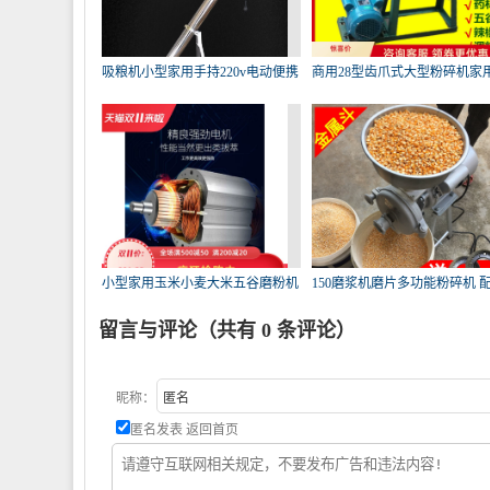
吸粮机小型家用手持220v电动便携
商用28型齿爪式大型粉碎机家
式
谷
小型家用玉米小麦大米五谷磨粉机
150磨浆机磨片多功能粉碎机 
大
饲
留言与评论（共有
0
条评论）
昵称：
匿名发表
返回首页