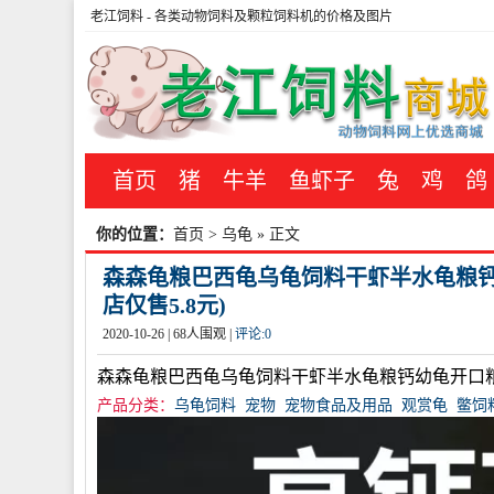
老江饲料
- 各类动物饲料及颗粒饲料机的价格及图片
首页
猪
牛羊
鱼虾子
兔
鸡
鸽
你的位置：
首页
>
乌龟
» 正文
森森龟粮巴西龟乌龟饲料干虾半水龟粮钙幼
店仅售5.8元)
2020-10-26 |
68
人围观 |
评论:
0
森森龟粮巴西龟乌龟饲料干虾半水龟粮钙幼龟开口
产品分类：
乌龟饲料
宠物
宠物食品及用品
观赏龟
鳖饲