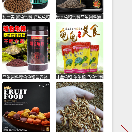
利一美 鳄龟饲料 鳄龟龟粮
乐享龟粮饲料乌龟饲料通
专用 乌龟饲料鳄龟粮大
用鳄龟水陆龟龟粮虾干巴
鳄-乌龟饲料(利一美宠物
西龟幼-乌龟饲料(lxhes爱
用品专营店仅售26.6元)
宠一生专卖店仅售25元)
乌龟饲料增色龟粮营养补
寸金龟粮 龟龟粮 乌龟饲料
钙红龟粮火焰龟红面龟剃
巴西龟粮寸金 水龟 草龟-
刀龟高-乌龟饲料(凯希慕
乌龟饲料(弘盛宠物用品专
旗舰店仅售54元)
营店仅售8.5元)