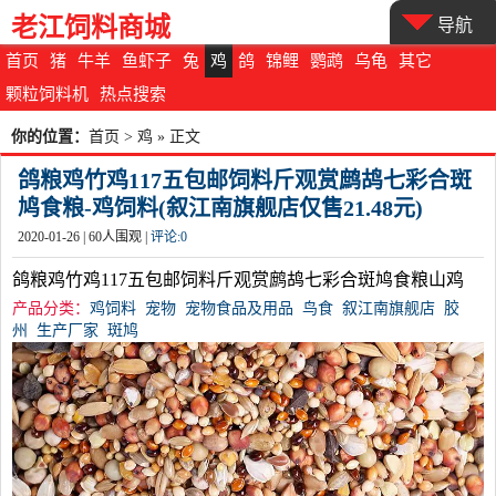
老江饲料商城
导航
首页
猪
牛羊
鱼虾子
兔
鸡
鸽
锦鲤
鹦鹉
乌龟
其它
颗粒饲料机
热点搜索
你的位置：
首页
>
鸡
» 正文
鸽粮鸡竹鸡117五包邮饲料斤观赏鹧鸪七彩合斑
鸠食粮-鸡饲料(叙江南旗舰店仅售21.48元)
2020-01-26 |
60
人围观 |
评论:
0
鸽粮鸡竹鸡117五包邮饲料斤观赏鹧鸪七彩合斑鸠食粮山鸡
产品分类：
鸡饲料
宠物
宠物食品及用品
鸟食
叙江南旗舰店
胶
州
生产厂家
斑鸠