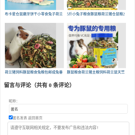
布卡星仓鼠磨牙饼干小零食兔子荷兰
5斤小兔子粮食豚鼠粮荷兰猪仓鼠粮2
荷兰猪饲料豚鼠粮食兔粮包邮成兔垂
豚鼠粮食荷兰猪主粮饲料荷兰鼠天竺
留言与评论（共有
0
条评论）
昵称：
匿名发表
返回首页