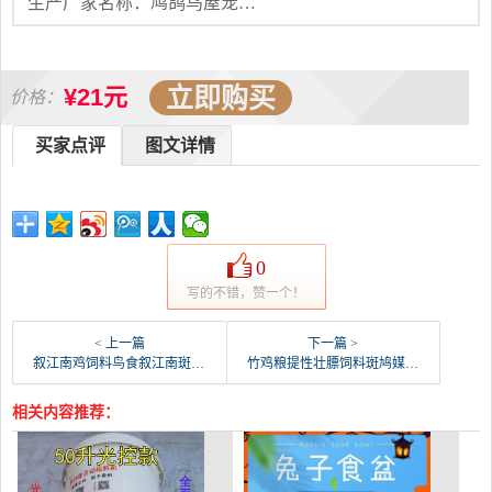
生产厂家名称：鸠鸽鸟屋宠物用品有限公司
立即购买
¥21元
价格：
买家点评
图文详情
0
写的不错，赞一个！
< 上一篇
下一篇 >
叙江南鸡饲料鸟食叙江南斑鸠17鸽七彩山鸡竹鸡鹧鸪观-鸡饲料(叙江南旗舰店仅售23.88元)
竹鸡粮提性壮膘饲料斑鸠媒竹鸡媒山鸡媒鹧鸪媒专用饲料-鸡饲料(冲刺凯杰五金专营店仅售28.3元)
相关内容推荐：