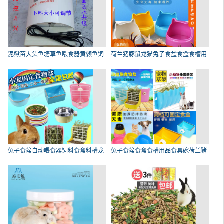
泥鳅苗大头鱼塘草鱼喂食器黄颡鱼饲
荷兰猪豚鼠龙猫兔子食盆食盒食槽用
兔子食盆自动喂食器饲料食盒料槽龙
兔子食盆食盒食槽用品食具碗荷兰猪